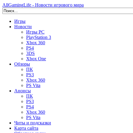
AllGamingLife - Новости игрового мира
Игры
Новости
Игры PC
PlayStation 3
Xbox 360
PS4
3DS
Xbox One
Обзоры
ПК
PS3
Xbox 360
PS Vita
Анонсы
ПК
PS3
PS4
Xbox 360
PS Vita
Читы и подсказки
Карта сайта