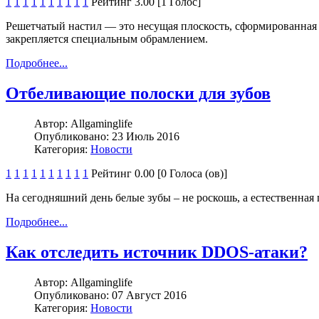
1
1
1
1
1
1
1
1
1
1
Рейтинг 3.00 [1 Голос]
Решетчатый настил — это несущая плоскость, сформированная
закрепляется специальным обрамлением.
Подробнее...
Отбеливающие полоски для зубов
Автор:
Allgaminglife
Опубликовано:
23 Июль 2016
Категория:
Новости
1
1
1
1
1
1
1
1
1
1
Рейтинг 0.00 [0 Голоса (ов)]
На сегодняшний день белые зубы – не роскошь, а естественная
Подробнее...
Как отследить источник DDOS-атаки?
Автор:
Allgaminglife
Опубликовано:
07 Август 2016
Категория:
Новости