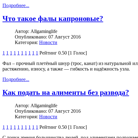
Подробнее...
Что такое фалы капроновые?
Автор:
Allgaminglife
Опубликовано:
07 Август 2016
Категория:
Новости
1
1
1
1
1
1
1
1
1
1
Рейтинг 0.50 [1 Голос]
Фал – прочный плетёный шнур (трос, канат) из натуральной ил
растяжению, износу, а также — гибкость и надёжность узла.
Подробнее...
Как подать на алименты без развода?
Автор:
Allgaminglife
Опубликовано:
07 Август 2016
Категория:
Новости
1
1
1
1
1
1
1
1
1
1
Рейтинг 0.50 [1 Голос]
С точки зрения большинства людей, под алиментами подразум