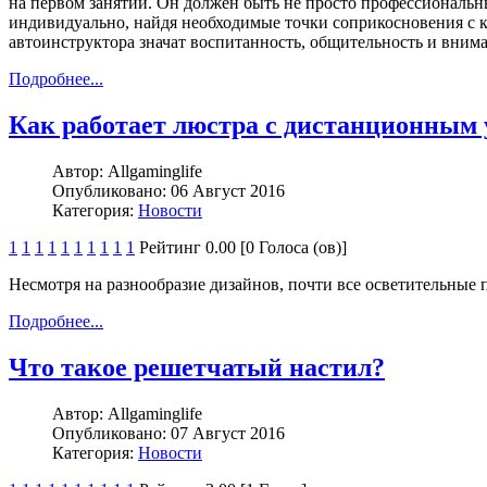
на первом занятии. Он должен быть не просто профессиональн
индивидуально, найдя необходимые точки соприкосновения с к
автоинструктора значат воспитанность, общительность и внима
Подробнее...
Как работает люстра с дистанционным
Автор:
Allgaminglife
Опубликовано:
06 Август 2016
Категория:
Новости
1
1
1
1
1
1
1
1
1
1
Рейтинг 0.00 [0 Голоса (ов)]
Несмотря на разнообразие дизайнов, почти все осветительны
Подробнее...
Что такое решетчатый настил?
Автор:
Allgaminglife
Опубликовано:
07 Август 2016
Категория:
Новости