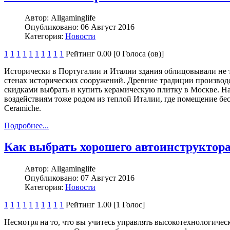
Автор:
Allgaminglife
Опубликовано:
06 Август 2016
Категория:
Новости
1
1
1
1
1
1
1
1
1
1
Рейтинг 0.00 [0 Голоса (ов)]
Исторически в Португалии и Италии здания облицовывали не 
стенах исторических сооружений. Древние традиции производс
скидками выбрать и купить керамическую плитку в Москве. Н
воздействиям тоже родом из теплой Италии, где помещение б
Ceramiche.
Подробнее...
Как выбрать хорошего автоинструктор
Автор:
Allgaminglife
Опубликовано:
07 Август 2016
Категория:
Новости
1
1
1
1
1
1
1
1
1
1
Рейтинг 1.00 [1 Голос]
Несмотря на то, что вы учитесь управлять высокотехнологичес