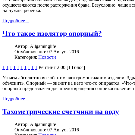
осуществляются после расторжения брака. Безусловно, чаще все
на нужды ребёнка.
Подробнее...
Что такое изолятор опорный?
Автор:
Allgaminglife
Опубликовано:
07 Август 2016
Категория:
Новости
1
1
1
1
1
1
1
1
1
1
Рейтинг 2.00 [1 Голос]
Узнаем абсолютно все об этом электромонтажном изделии. Здр
объяснить. Опорный — значит на него что-то опирается. «Что-
опорный предназначен для предотвращения соприкосновения т
Подробнее...
Тахометрические счетчики на воду
Автор:
Allgaminglife
Опубликовано:
07 Август 2016