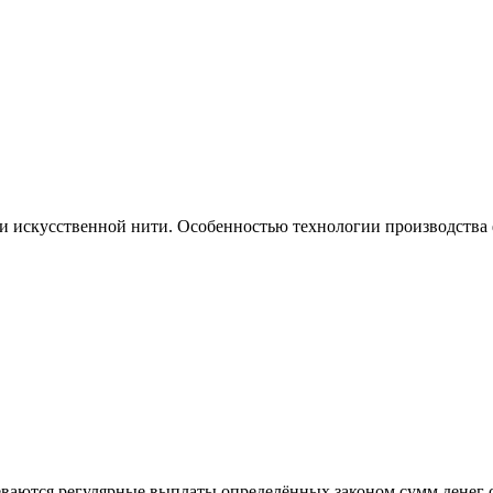
и искусственной нити. Особенностью технологии производства ф
еваются регулярные выплаты определённых законом сумм денег 