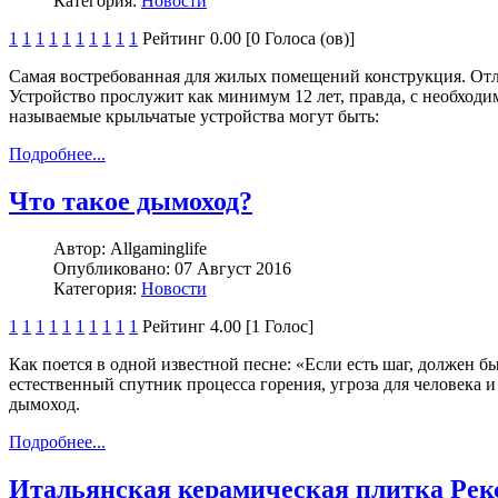
Категория:
Новости
1
1
1
1
1
1
1
1
1
1
Рейтинг 0.00 [0 Голоса (ов)]
Самая востребованная для жилых помещений конструкция. Отл
Устройство прослужит как минимум 12 лет, правда, с необход
называемые крыльчатые устройства могут быть:
Подробнее...
Что такое дымоход?
Автор:
Allgaminglife
Опубликовано:
07 Август 2016
Категория:
Новости
1
1
1
1
1
1
1
1
1
1
Рейтинг 4.00 [1 Голос]
Как поется в одной известной песне: «Если есть шаг, должен бы
естественный спутник процесса горения, угроза для человека 
дымоход.
Подробнее...
Итальянская керамическая плитка Рекс