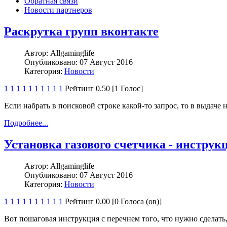
Обратная связи
Новости партнеров
Раскрутка групп вконтакте
Автор:
Allgaminglife
Опубликовано:
07 Август 2016
Категория:
Новости
1
1
1
1
1
1
1
1
1
1
Рейтинг 0.50 [1 Голос]
Если набрать в поисковой строке какой-то запрос, то в выдаче 
Подробнее...
Установка газового счетчика - инструк
Автор:
Allgaminglife
Опубликовано:
07 Август 2016
Категория:
Новости
1
1
1
1
1
1
1
1
1
1
Рейтинг 0.00 [0 Голоса (ов)]
Вот пошаговая инструкция с перечнем того, что нужно сделать