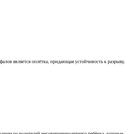
алов является оплётка, придающая устойчивость к разрыву,
одним из родителей несовершеннолетнего ребёнка, которые