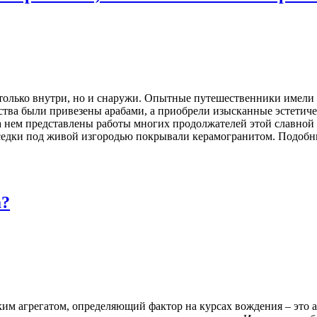
только внутри, но и снаружи. Опытные путешественники имели 
тва были привезены арабами, а приобрели изысканные эстетичес
а нем представлены работы многих продолжателей этой славно
еседки под живой изгородью покрывали керамогранитом. Подобн
а?
ким агрегатом, определяющий фактор на курсах вождения – это 