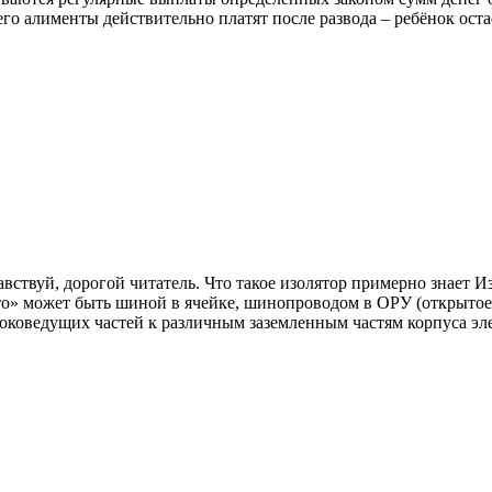
го алименты действительно платят после развода – ребёнок остаё
авствуй, дорогой читатель. Что такое изолятор примерно знае
то» может быть шиной в ячейке, шинопроводом в ОРУ (открытое р
оковедущих частей к различным заземленным частям корпуса эл