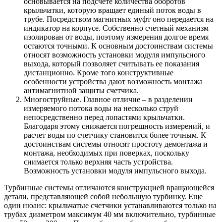
основывается на подсчете количества оборотов
крыльчатки, которую вращает единый поток воды в
трубе. Посредством магнитных муфт оно передается на
индикатор на корпусе. Собственно счетный механизм
изолирован от воды, поэтому измерения долгое время
остаются точными. К основным достоинствам системы
относят возможность установки модуля импульсного
выхода, который позволяет считывать ее показания
дистанционно. Кроме того конструктивные
особенности устройства дают возможность монтажа
антимагнитной защиты счетчика.
Многоструйные. Главное отличие – в разделении
измеряемого потока воды на несколько струй
непосредственно перед лопастями крыльчатки.
Благодаря этому снижается погрешность измерений, и
расчет воды по счетчику становится более точным. К
достоинствам системы относят простоту демонтажа и
монтажа, необходимых при поверках, поскольку
снимается только верхняя часть устройства.
Возможность установки модуля импульсного выхода.
Турбинные системы отличаются конструкцией вращающейся
детали, представляющей собой небольшую турбинку. Еще
один нюанс: крыльчатые счетчики устанавливаются только на
трубах диаметром максимум 40 мм включительно, турбинные