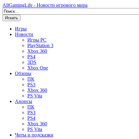
AllGamingLife - Новости игрового мира
Искать
Игры
Новости
Игры PC
PlayStation 3
Xbox 360
PS4
3DS
Xbox One
Обзоры
ПК
PS3
Xbox 360
PS Vita
Анонсы
ПК
PS3
PS4
Xbox 360
PS Vita
Читы и подсказки