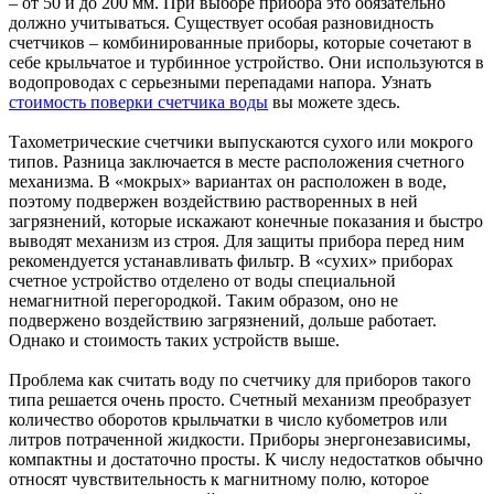
– от 50 и до 200 мм. При выборе прибора это обязательно
должно учитываться. Существует особая разновидность
счетчиков – комбинированные приборы, которые сочетают в
себе крыльчатое и турбинное устройство. Они используются в
водопроводах с серьезными перепадами напора. Узнать
стоимость поверки счетчика воды
вы можете здесь.
Тахометрические счетчики выпускаются сухого или мокрого
типов. Разница заключается в месте расположения счетного
механизма. В «мокрых» вариантах он расположен в воде,
поэтому подвержен воздействию растворенных в ней
загрязнений, которые искажают конечные показания и быстро
выводят механизм из строя. Для защиты прибора перед ним
рекомендуется устанавливать фильтр. В «сухих» приборах
счетное устройство отделено от воды специальной
немагнитной перегородкой. Таким образом, оно не
подвержено воздействию загрязнений, дольше работает.
Однако и стоимость таких устройств выше.
Проблема как считать воду по счетчику для приборов такого
типа решается очень просто. Счетный механизм преобразует
количество оборотов крыльчатки в число кубометров или
литров потраченной жидкости. Приборы энергонезависимы,
компактны и достаточно просты. К числу недостатков обычно
относят чувствительность к магнитному полю, которое