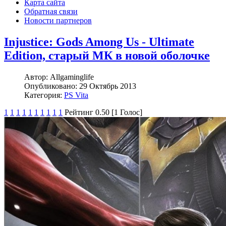
Карта сайта
Обратная связи
Новости партнеров
Injustice: Gods Among Us - Ultimate
Edition, старый МК в новой оболочке
Автор:
Allgaminglife
Опубликовано:
29 Октябрь 2013
Категория:
PS Vita
1
1
1
1
1
1
1
1
1
1
Рейтинг 0.50 [1 Голос]