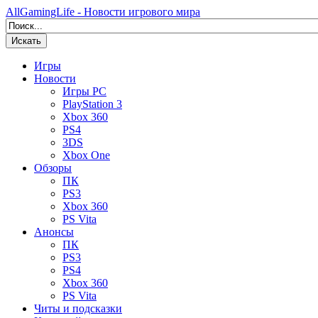
AllGamingLife - Новости игрового мира
Искать
Игры
Новости
Игры PC
PlayStation 3
Xbox 360
PS4
3DS
Xbox One
Обзоры
ПК
PS3
Xbox 360
PS Vita
Анонсы
ПК
PS3
PS4
Xbox 360
PS Vita
Читы и подсказки