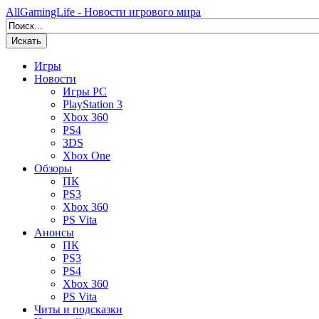
AllGamingLife - Новости игрового мира
Искать
Игры
Новости
Игры PC
PlayStation 3
Xbox 360
PS4
3DS
Xbox One
Обзоры
ПК
PS3
Xbox 360
PS Vita
Анонсы
ПК
PS3
PS4
Xbox 360
PS Vita
Читы и подсказки