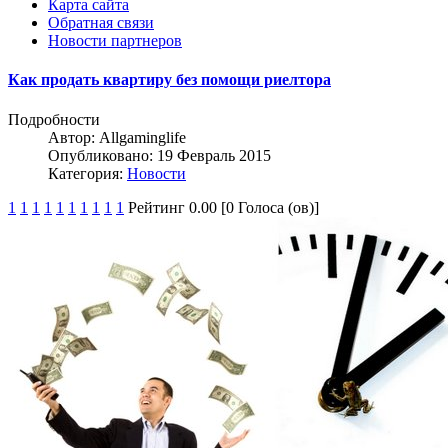
Карта сайта
Обратная связи
Новости партнеров
Как продать квартиру без помощи риелтора
Подробности
Автор:
Allgaminglife
Опубликовано: 19 Февраль 2015
Категория:
Новости
1
1
1
1
1
1
1
1
1
1
Рейтинг 0.00 [0 Голоса (ов)]