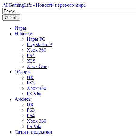
AllGamingLife - Новости игрового мира
Искать
Игры
Новости
Игры PC
PlayStation 3
Xbox 360
PS4
3DS
Xbox One
Обзоры
ПК
PS3
Xbox 360
PS Vita
Анонсы
ПК
PS3
PS4
Xbox 360
PS Vita
Читы и подсказки