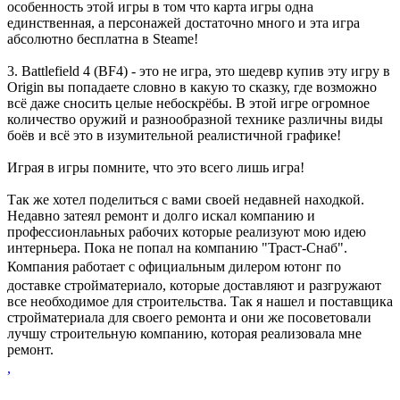
особенность этой игры в том что карта игры одна
единственная, а персонажей достаточно много и эта игра
абсолютно бесплатна в Steame!
3. Battlefield 4 (BF4) - это не игра, это шедевр купив эту игру в
Origin вы попадаете словно в какую то сказку, где возможно
всё даже сносить целые небоскрёбы. В этой игре огромное
количество оружий и разнообразной технике различны виды
боёв и всё это в изумительной реалистичной графике!
Играя в игры помните, что это всего лишь игра!
Так же хотел поделиться с вами своей недавней находкой.
Недавно затеял ремонт и долго искал компанию и
профессионлаьных рабочих которые реализуют мою идею
интерньера. Пока не попал на компанию "Траст-Снаб".
Компания работает с официальным дилером
ютонг
по
доставке стройматериало, которые доставляют и разгружают
все необходимое для строительства. Так я нашел и поставщика
стройматериала для своего ремонта и они же посоветовали
лучшу строительную компанию, которая реализовала мне
ремонт.
,