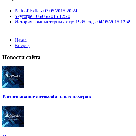
Path of Exile -
07/05/2015 20:24
Skyforge -
06/05/2015 12:20
История компьютерных игр: 1985 год -
04/05/2015 12:49
Назад
Вперёд
Новости
сайта
Распознавание автомобильных номеров