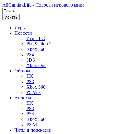
AllGamingLife - Новости игрового мира
Искать
Игры
Новости
Игры PC
PlayStation 3
Xbox 360
PS4
3DS
Xbox One
Обзоры
ПК
PS3
Xbox 360
PS Vita
Анонсы
ПК
PS3
PS4
Xbox 360
PS Vita
Читы и подсказки