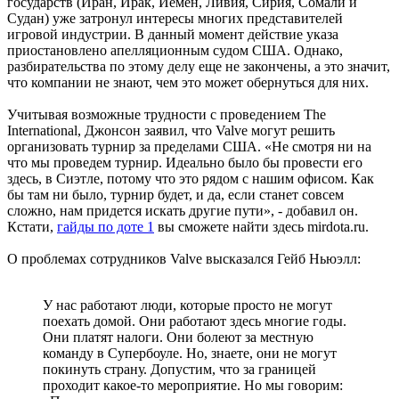
государств (Иран, Ирак, Йемен, Ливия, Сирия, Сомали и
Судан) уже затронул интересы многих представителей
игровой индустрии. В данный момент действие указа
приостановлено апелляционным судом США. Однако,
разбирательства по этому делу еще не закончены, а это значит,
что компании не знают, чем это может обернуться для них.
Учитывая возможные трудности с проведением The
International, Джонсон заявил, что Valve могут решить
организовать турнир за пределами США. «Не смотря ни на
что мы проведем турнир. Идеально было бы провести его
здесь, в Сиэтле, потому что это рядом с нашим офисом. Как
бы там ни было, турнир будет, и да, если станет совсем
сложно, нам придется искать другие пути», - добавил он.
Кстати,
гайды по доте 1
вы сможете найти здесь mirdota.ru.
О проблемах сотрудников Valve высказался Гейб Ньюэлл:
У нас работают люди, которые просто не могут
поехать домой. Они работают здесь многие годы.
Они платят налоги. Они болеют за местную
команду в Супербоуле. Но, знаете, они не могут
покинуть страну. Допустим, что за границей
проходит какое-то мероприятие. Но мы говорим: