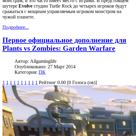
монстрам, и это часто имеет место с играми. В предстоящем
шутере
Evolve
студии Turtle Rock до четырех игроков будут
сражаться с мощным управляемым игроком монстром на
чужой планете.
Подробнее...
Первое официальное дополнение для
Plants vs Zombies: Garden Warfare
Автор:
Allgaminglife
Опубликовано:
27 Март 2014
Категория:
ПК
1
1
1
1
1
1
1
1
1
1
Рейтинг 0.00 [0 Голоса (ов)]