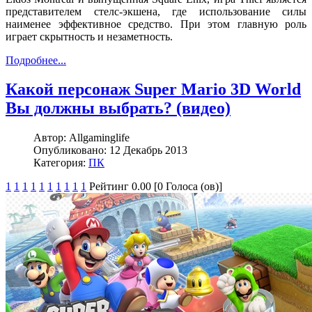
представителем стелс-экшена, где использование силы
наименее эффективное средство. При этом главную роль
играет скрытность и незаметность.
Подробнее...
Какой персонаж Super Mario 3D World
Вы должны выбрать? (видео)
Автор:
Allgaminglife
Опубликовано:
12 Декабрь 2013
Категория:
ПК
1
1
1
1
1
1
1
1
1
1
Рейтинг 0.00 [0 Голоса (ов)]