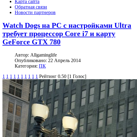
Карта сайта
Обратная связи
Новости партнеров
Watch Dogs на PC с настройками Ultra
требует процессор Core i7 и карту
GeForce GTX 780
Автор:
Allgaminglife
Опубликовано:
22 Апрель 2014
Категория:
ПК
1
1
1
1
1
1
1
1
1
1
Рейтинг 0.50 [1 Голос]