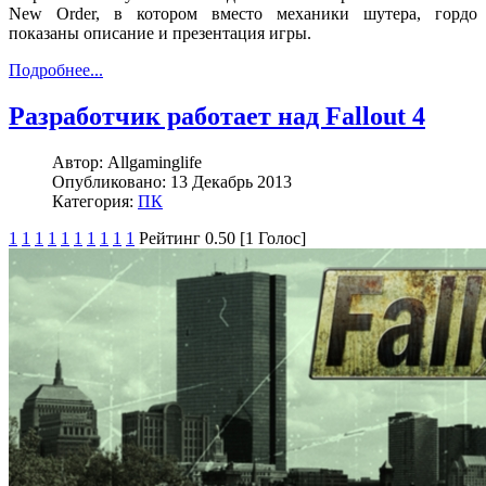
New Order, в котором вместо механики шутера, гордо
показаны описание и презентация игры.
Подробнее...
Разработчик работает над Fallout 4
Автор:
Allgaminglife
Опубликовано:
13 Декабрь 2013
Категория:
ПК
1
1
1
1
1
1
1
1
1
1
Рейтинг 0.50 [1 Голос]