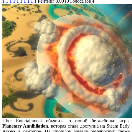
1
1
1
1
1
1
1
1
1
1
Рейтинг 0.00 [0 Голоса (ов)]
Uber Entertainment объявила о новой бета-сборке игры
Planetary Annihilation
, которая стала доступна на Steam Early
Access в сентябре. На прошлой неделе разработчик также