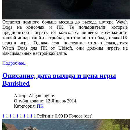
Остается немного больше месяца до выхода шутера Watch
Dogs на консолях и ПК. Те пользователи, которые
предпочитают играть на консолях, лишены возможности
тонкой аппаратной настройки, в отличие от обладателях ПК
версии игры. Однако если последние хотят наслаждаться
Watch Dogs для ПК от Ubisoft, они должны играть на
максимальных настройках Ultra.
Подробнее...
Описание, дата выхода и цена игры
Banished
Автор:
Allgaminglife
Опубликовано:
12 Январь 2014
Категория:
ПК
1
1
1
1
1
1
1
1
1
1
Рейтинг 0.00 [0 Голоса (ов)]