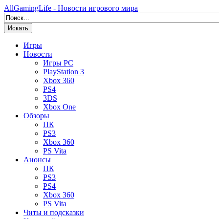
AllGamingLife - Новости игрового мира
Искать
Игры
Новости
Игры PC
PlayStation 3
Xbox 360
PS4
3DS
Xbox One
Обзоры
ПК
PS3
Xbox 360
PS Vita
Анонсы
ПК
PS3
PS4
Xbox 360
PS Vita
Читы и подсказки