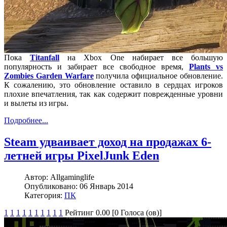
Пока
Titanfall
на Xbox One набирает все большую
популярность и забирает все свободное время,
Plants vs
Zombies Garden Warfare
получила официальное обновление.
К сожалению, это обновление оставило в сердцах игроков
плохие впечатления, так как содержит поврежденные уровни
и вылеты из игры.
Подробнее...
Steam удваивает доход на продажах 6-
летней игры PixelJunk Eden
Автор:
Allgaminglife
Опубликовано:
06 Январь 2014
Категория:
ПК
1
1
1
1
1
1
1
1
1
1
Рейтинг 0.00 [0 Голоса (ов)]