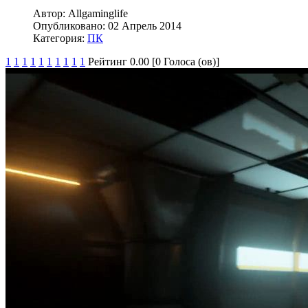
Автор:
Allgaminglife
Опубликовано:
02 Апрель 2014
Категория:
ПК
1
1
1
1
1
1
1
1
1
1
Рейтинг 0.00 [0 Голоса (ов)]