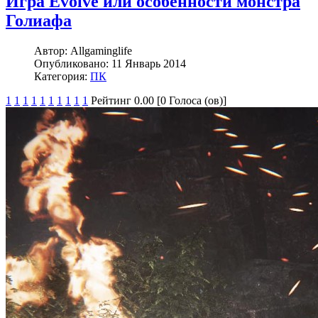
Игра Evolve или особенности монстра
Голиафа
Автор:
Allgaminglife
Опубликовано:
11 Январь 2014
Категория:
ПК
1
1
1
1
1
1
1
1
1
1
Рейтинг 0.00 [0 Голоса (ов)]