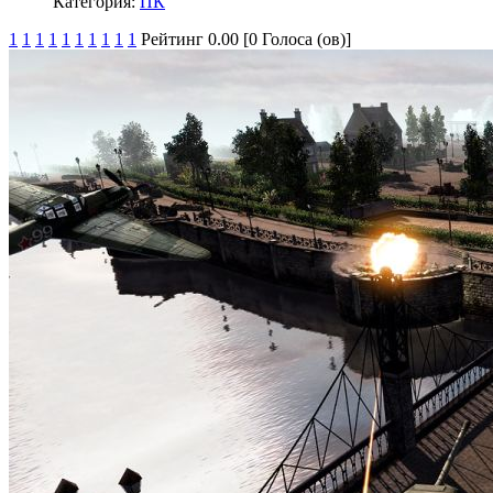
Категория:
ПК
1
1
1
1
1
1
1
1
1
1
Рейтинг 0.00 [0 Голоса (ов)]