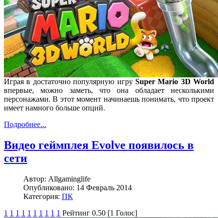
Играя в достаточно популярную игру
Super Mario 3D World
впервые, можно заметь, что она обладает несколькими
персонажами. В этот момент начинаешь понимать, что проект
имеет намного больше опций.
Подробнее...
Видео геймплея Evolve появилось в
сети
Автор:
Allgaminglife
Опубликовано:
14 Февраль 2014
Категория:
ПК
1
1
1
1
1
1
1
1
1
1
Рейтинг 0.50 [1 Голос]