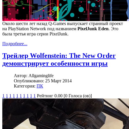
Около шести лет назад Q-Games выпускает странный проект
на PlayStation Network под названием
PixelJunk Eden
. Это
была третья игра серии PixelJunk.
Подробнее...
Трейлер Wolfenstein: The New Order
демонстрирует особенности игры
Автор:
Allgaminglife
Опубликовано:
25 Март 2014
Категория:
ПК
1
1
1
1
1
1
1
1
1
1
Рейтинг 0.00 [0 Голоса (ов)]