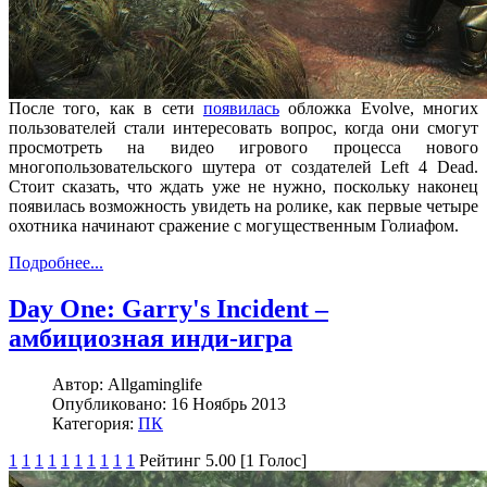
После того, как в сети
появилась
обложка Evolve, многих
пользователей стали интересовать вопрос, когда они смогут
просмотреть на видео игрового процесса нового
многопользовательского шутера от создателей Left 4 Dead.
Стоит сказать, что ждать уже не нужно, поскольку наконец
появилась возможность увидеть на ролике, как первые четыре
охотника начинают сражение с могущественным Голиафом.
Подробнее...
Day One: Garry's Incident –
амбициозная инди-игра
Автор:
Allgaminglife
Опубликовано:
16 Ноябрь 2013
Категория:
ПК
1
1
1
1
1
1
1
1
1
1
Рейтинг 5.00 [1 Голос]