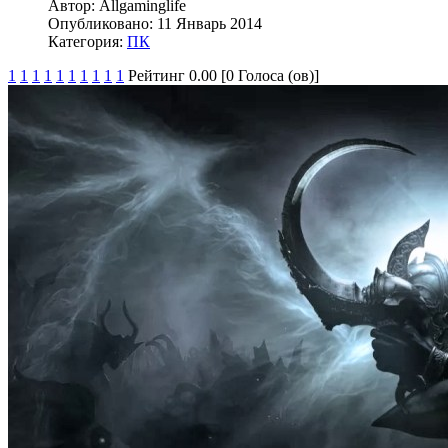
Автор:
Allgaminglife
Опубликовано:
11 Январь 2014
Категория:
ПК
1
1
1
1
1
1
1
1
1
1
Рейтинг 0.00 [0 Голоса (ов)]