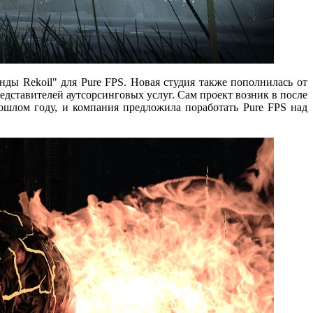
нды Rekoil" для Pure FPS. Новая студия также пополнилась от
редставителей аутсорсинговых услуг. Сам проект возник в после
ошлом году, и компания предложила поработать Pure FPS над