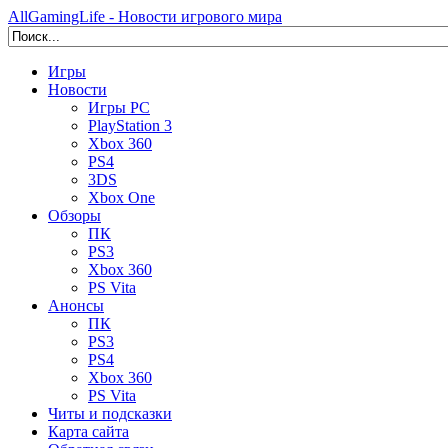
AllGamingLife - Новости игрового мира
Игры
Новости
Игры PC
PlayStation 3
Xbox 360
PS4
3DS
Xbox One
Обзоры
ПК
PS3
Xbox 360
PS Vita
Анонсы
ПК
PS3
PS4
Xbox 360
PS Vita
Читы и подсказки
Карта сайта