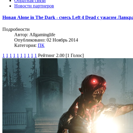
Обратная связи
Новости партнеров
Новая Alone in The Dark - смесь Left 4 Dead с ужасом Лавкр
Подробности
Автор:
Allgaminglife
Опубликовано: 02 Ноябрь 2014
Категория:
ПК
1
1
1
1
1
1
1
1
1
1
Рейтинг 2.00 [1 Голос]