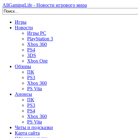
AllGamingLife - Новости игрового мира
Игры
Новости
Игры PC
PlayStation 3
Xbox 360
PS4
3DS
Xbox One
Обзоры
ПК
PS3
Xbox 360
PS Vita
Анонсы
ПК
PS3
PS4
Xbox 360
PS Vita
Читы и подсказки
Карта сайта