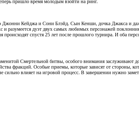
теперь пришло время молодым взойти на ринг.
ью Джонни Кейджа и Сони Блэйд. Сын Кенши, дочка Джакса и даж
кс и разумеется дуэт двух самых любимых персонажей поклонник
ия происходят спустя 25 лет после прошлого турнира. И оба перс
знаменитой Смертельной битвы, особого внимания заслуживают д
йства фракций. Особые приемы, которые зависят от стороны, ко
е сильно влияет на игровой процесс. В завершении нужно замет