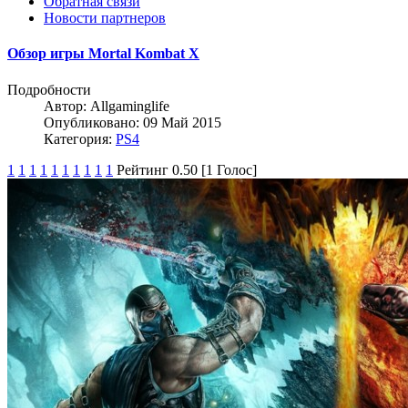
Обратная связи
Новости партнеров
Обзор игры Mortal Kombat X
Подробности
Автор:
Allgaminglife
Опубликовано: 09 Май 2015
Категория:
PS4
1
1
1
1
1
1
1
1
1
1
Рейтинг 0.50 [1 Голос]