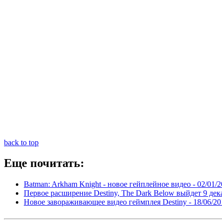
back to top
Еще почитать:
Batman: Arkham Knight - новое гейплейное видео -
02/01/2
Первое расширение Destiny, The Dark Below выйдет 9 дек
Новое завораживающее видео геймплея Destiny -
18/06/20