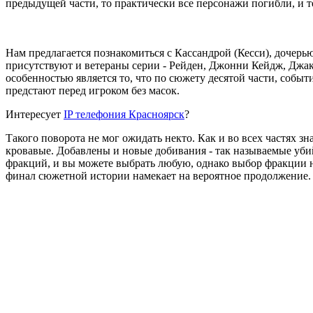
предыдущей части, то практически все персонажи погибли, и 
Нам предлагается познакомиться с Кассандрой (Кесси), дочер
присутствуют и ветераны серии - Рейден, Джонни Кейдж, Джа
особенностью является то, что по сюжету десятой части, событ
предстают перед игроком без масок.
Интересует
IP телефония Красноярск
?
Такого поворота не мог ожидать некто. Как и во всех частях 
кровавые. Добавлены и новые добивания - так называемые уби
фракций, и вы можете выбрать любую, однако выбор фракции н
финал сюжетной истории намекает на вероятное продолжение.