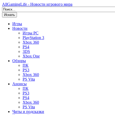
AllGamingLife - Новости игрового мира
Искать
Игры
Новости
Игры PC
PlayStation 3
Xbox 360
PS4
3DS
Xbox One
Обзоры
ПК
PS3
Xbox 360
PS Vita
Анонсы
ПК
PS3
PS4
Xbox 360
PS Vita
Читы и подсказки