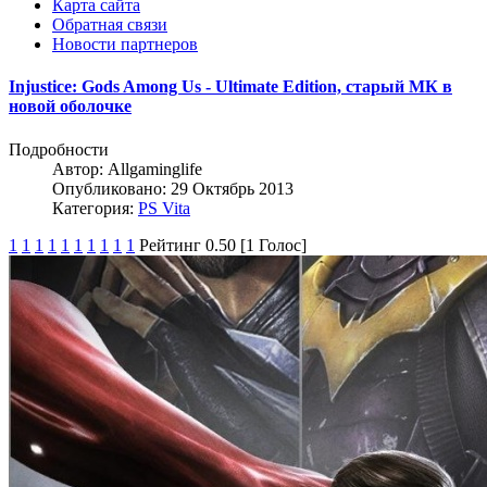
Карта сайта
Обратная связи
Новости партнеров
Injustice: Gods Among Us - Ultimate Edition, старый МК в
новой оболочке
Подробности
Автор:
Allgaminglife
Опубликовано: 29 Октябрь 2013
Категория:
PS Vita
1
1
1
1
1
1
1
1
1
1
Рейтинг 0.50 [1 Голос]