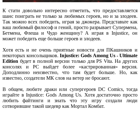
К стати довольно интересно отметить, что предоставляется
шанс поиграть не только за любимых героев, но и за злодеев.
Так можно всех победить, играя за джокера. Представьте как
ваш любимый философ и гений, просто разрывает Супермена,
Бетмена, Флеша и Чудо женщину? А играя в Injustice, он
может победить еще больше героев и злодеев.
Хотя есть и не очень приятные новости для ПКашников и
некоторых консольщиков.
Injustice: Gods Among Us - Ultimate
Edition
будет в полной версии только для PS Vita. На других
консолях и PC выйдет более «кастрированная» версия.
Доподлинно неизвестно, что там будет больше. Но, как
известно, создатели МК слов на ветер не бросают.
В общем, любите драки или супергероев DC Comics, тогда
играйте в Injustice: Gods Among Us. Хотя достаточно просто
любить файтинги и знать что эту игру создали люди
сотворившие такой шедевр как Мортал Комбат.