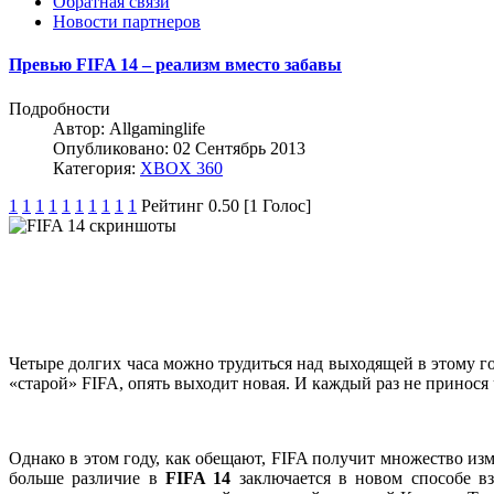
Обратная связи
Новости партнеров
Превью FIFA 14 – реализм вместо забавы
Подробности
Автор:
Allgaminglife
Опубликовано: 02 Сентябрь 2013
Категория:
XBOX 360
1
1
1
1
1
1
1
1
1
1
Рейтинг 0.50 [1 Голос]
Четыре долгих часа можно трудиться над выходящей в этому г
«старой» FIFA, опять выходит новая. И каждый раз не принося ч
Однако в этом году, как обещают, FIFA получит множество изм
больше различие в
FIFA 14
заключается в новом способе в