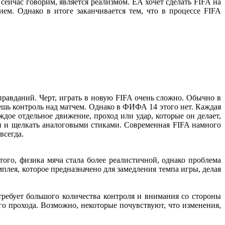
сейчас говорим, является реализмом. EA хочет сделать FIFA на
ием. Однако в итоге заканчивается тем, что в процессе FIFA
авданий. Черт, играть в новую FIFA очень сложно. Обычно в
ешь контроль над матчем. Однако в ФИФА 14 этого нет. Каждая
ждое отдельное движение, проход или удар, которые он делает,
и и щелкать аналоговыми стиками. Современная FIFA намного
всегда.
го, физика мяча стала более реалистичной, однако проблема
плея, которое предназначено для замедления темпа игры, делая
требует большого количества контроля и внимания со стороны
го прохода. Возможно, некоторые почувствуют, что изменения,