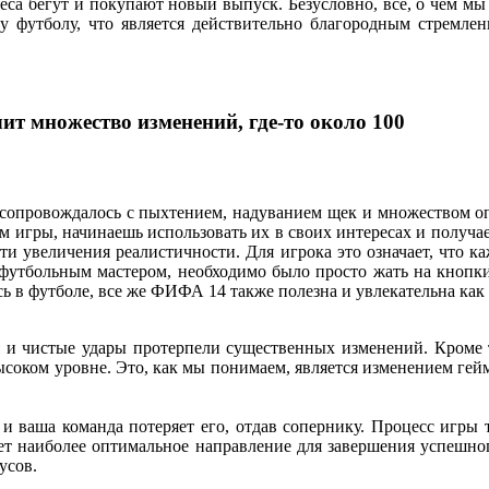
еса бегут и покупают новый выпуск. Безусловно, все, о чем мы 
му футболу, что является действительно благородным стремлен
ит множество изменений, где-то около 100
опровождалось с пыхтением, надуванием щек и множеством опр
 игры, начинаешь использовать их в своих интересах и получа
ути увеличения реалистичности. Для игрока это означает, что ка
ь футбольным мастером, необходимо было просто жать на кнопк
ь в футболе, все же ФИФА 14 также полезна и увлекательна как 
 и чистые удары протерпели существенных изменений. Кроме то
высоком уровне. Это, как мы понимаем, является изменением гейм
и ваша команда потеряет его, отдав сопернику. Процесс игры 
ает наиболее оптимальное направление для завершения успешно
усов.