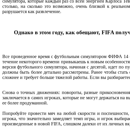
симулятора, которые каждый раз со всей энергией Карлоса Тев
столько, на сколько это возможно, очень близкой к реально
разрушается как развлечение.
Однако в этом году, как обещают, FIFA получ
Все проведенное время с футбольным симулятором ФИФА 14 с
течение некоторого времени привыкаешь к новым особенностям
версия футбольного симулятора, начиная с десятой, идет по п
должны быть более детально рассмотрены. Ранее чтобы стат
сложнее и требует больше тяжелой работы. Если вы разбираетес
Снова о точных движениях: повороты, разные прикосновения
заключается в самих игроках, которые не могут держаться на 
ее более продуманной.
Попробуйте провести мяч на любой скорости и поспешности, 
игрока, что значительно замедляет темп игры, и игрок выбир
произведенные в новой FIFA, слишком далеки от их личных вк