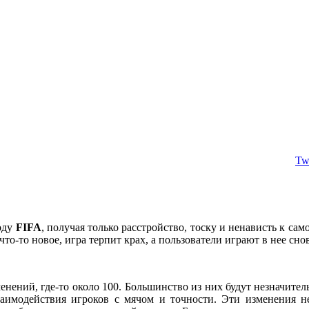
Twi
оду
FIFA
, получая только расстройство, тоску и ненависть к са
то-то новое, игра терпит крах, а пользователи играют в нее снов
енений, где-то около 100. Большинство из них будут незначите
заимодействия игроков с мячом и точности. Эти изменения 