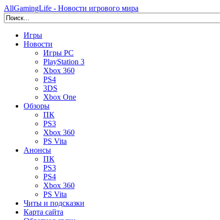
AllGamingLife - Новости игрового мира
Игры
Новости
Игры PC
PlayStation 3
Xbox 360
PS4
3DS
Xbox One
Обзоры
ПК
PS3
Xbox 360
PS Vita
Анонсы
ПК
PS3
PS4
Xbox 360
PS Vita
Читы и подсказки
Карта сайта