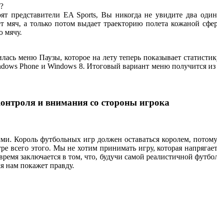
?
ят представители EA Sports, Вы никогда не увидите два один
яет мяч, а только потом выдает траекторию полета кожаной сф
о мячу.
лась меню Паузы, которое на лету теперь показывает статистик
indows Phone и Windows 8. Итоговый вариант меню получится и
контроля и внимания со стороны игрока
ми. Король футбольных игр должен оставаться королем, потому
тре всего этого. Мы не хотим принимать игру, которая напрягае
время заключается в том, что, будучи самой реалистичной футб
мя нам покажет правду.