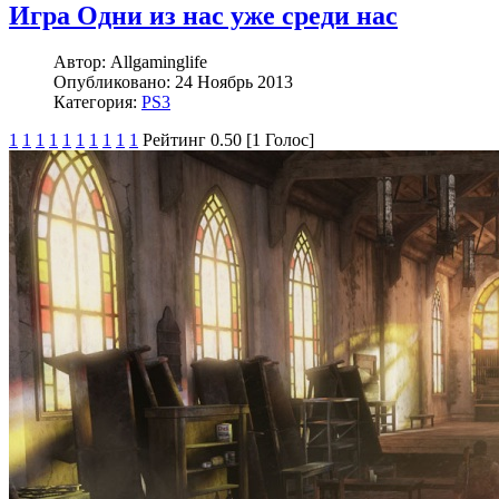
Игра Одни из нас уже среди нас
Автор:
Allgaminglife
Опубликовано:
24 Ноябрь 2013
Категория:
PS3
1
1
1
1
1
1
1
1
1
1
Рейтинг 0.50 [1 Голос]