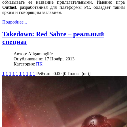
обмазывать ее название прилагательными. Именно игра
Outlast
, разработанная для платформы РС, обладает таким
ярким и говорящим заглавием.
Подробнее...
Takedown: Red Sabre – реальный
спецназ
Автор:
Allgaminglife
Опубликовано:
17 Ноябрь 2013
Категория:
ПК
1
1
1
1
1
1
1
1
1
1
Рейтинг 0.00 [0 Голоса (ов)]