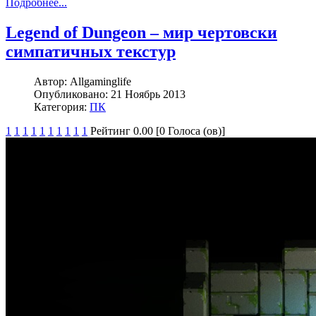
Подробнее...
Legend of Dungeon – мир чертовски
симпатичных текстур
Автор:
Allgaminglife
Опубликовано:
21 Ноябрь 2013
Категория:
ПК
1
1
1
1
1
1
1
1
1
1
Рейтинг 0.00 [0 Голоса (ов)]