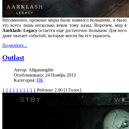
Несомненно, прежние миры были намного большими, и было
это всего лишь несколько веков тому назад. Впрочем, мир в
Aarklash: Legacy
остается еще достаточно большим. Для него
даже хватает событий, которые могли бы его украсить.
Подробнее...
Outlast
Автор:
Allgaminglife
Опубликовано:
24 Ноябрь 2013
Категория:
ПК
1
1
1
1
1
1
1
1
1
1
Рейтинг 2.00 [1 Голос]