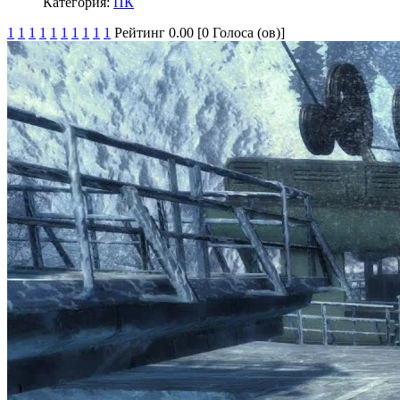
Категория:
ПК
1
1
1
1
1
1
1
1
1
1
Рейтинг 0.00 [0 Голоса (ов)]