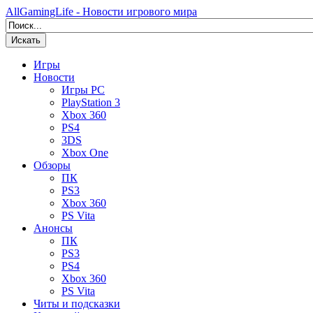
AllGamingLife - Новости игрового мира
Искать
Игры
Новости
Игры PC
PlayStation 3
Xbox 360
PS4
3DS
Xbox One
Обзоры
ПК
PS3
Xbox 360
PS Vita
Анонсы
ПК
PS3
PS4
Xbox 360
PS Vita
Читы и подсказки