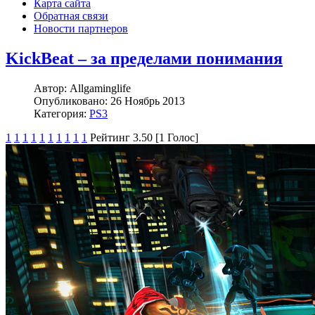
Карта сайта
Обратная связи
Новости партнеров
KickBeat – за пределами понимания
Автор:
Allgaminglife
Опубликовано:
26 Ноябрь 2013
Категория:
PS3
1
1
1
1
1
1
1
1
1
1
Рейтинг 3.50 [1 Голос]