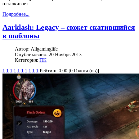
отталкивает.
Подробнее...
Aarklash: Legacy – сюжет скатившийся
в шаблоны
Автор:
Allgaminglife
Опубликовано:
20 Ноябрь 2013
Категория:
ПК
1
1
1
1
1
1
1
1
1
1
Рейтинг 0.00 [0 Голоса (ов)]