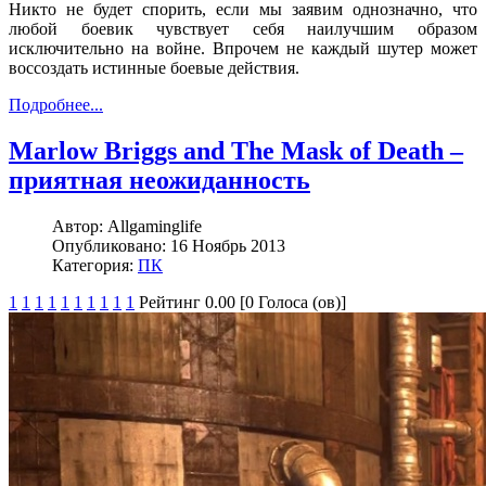
Никто не будет спорить, если мы заявим однозначно, что
любой боевик чувствует себя наилучшим образом
исключительно на войне. Впрочем не каждый шутер может
воссоздать истинные боевые действия.
Подробнее...
Marlow Briggs and The Mask of Death –
приятная неожиданность
Автор:
Allgaminglife
Опубликовано:
16 Ноябрь 2013
Категория:
ПК
1
1
1
1
1
1
1
1
1
1
Рейтинг 0.00 [0 Голоса (ов)]