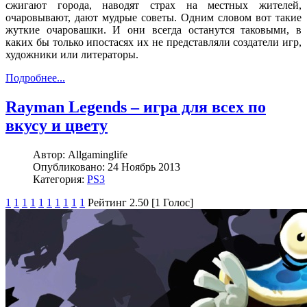
сжигают города, наводят страх на местных жителей,
очаровывают, дают мудрые советы. Одним словом вот такие
жуткие очаровашки. И они всегда останутся таковыми, в
каких бы только ипостасях их не представляли создатели игр,
художники или литераторы.
Подробнее...
Rayman Legends – игра для всех по
вкусу и цвету
Автор:
Allgaminglife
Опубликовано:
24 Ноябрь 2013
Категория:
PS3
1
1
1
1
1
1
1
1
1
1
Рейтинг 2.50 [1 Голос]