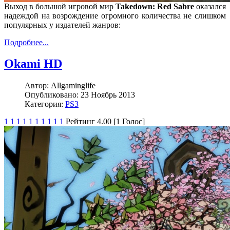
Выход в большой игровой мир
Takedown: Red Sabre
оказался
надеждой на возрождение огромного количества не слишком
популярных у издателей жанров:
Подробнее...
Okami HD
Автор:
Allgaminglife
Опубликовано:
23 Ноябрь 2013
Категория:
PS3
1
1
1
1
1
1
1
1
1
1
Рейтинг 4.00 [1 Голос]