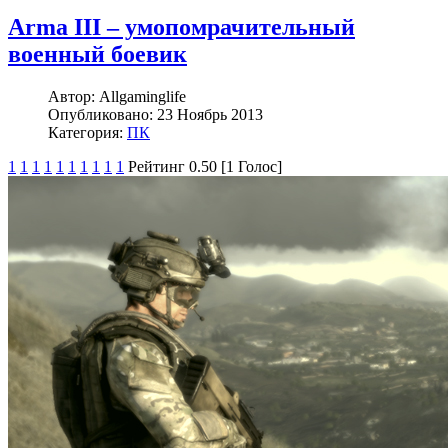
Arma III – умопомрачительный
военный боевик
Автор:
Allgaminglife
Опубликовано:
23 Ноябрь 2013
Категория:
ПК
1
1
1
1
1
1
1
1
1
1
Рейтинг 0.50 [1 Голос]