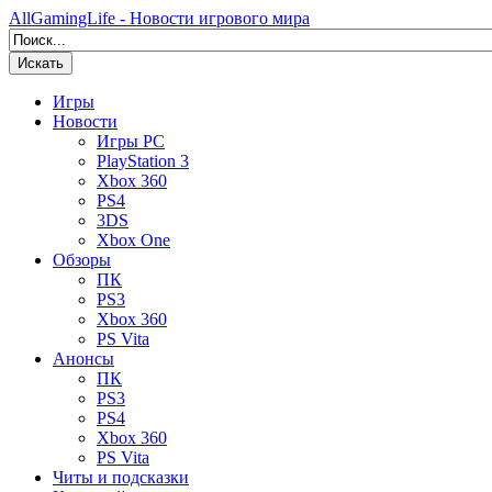
AllGamingLife - Новости игрового мира
Искать
Игры
Новости
Игры PC
PlayStation 3
Xbox 360
PS4
3DS
Xbox One
Обзоры
ПК
PS3
Xbox 360
PS Vita
Анонсы
ПК
PS3
PS4
Xbox 360
PS Vita
Читы и подсказки