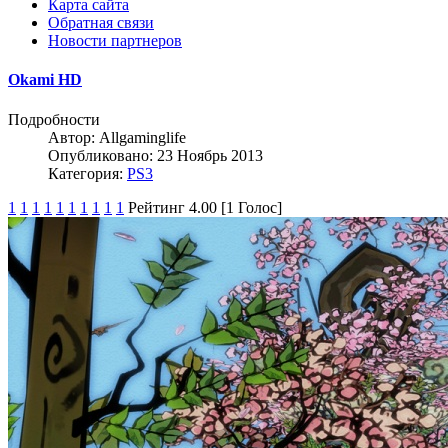
Карта сайта
Обратная связи
Новости партнеров
Okami HD
Подробности
Автор:
Allgaminglife
Опубликовано: 23 Ноябрь 2013
Категория:
PS3
1
1
1
1
1
1
1
1
1
1
Рейтинг 4.00 [1 Голос]