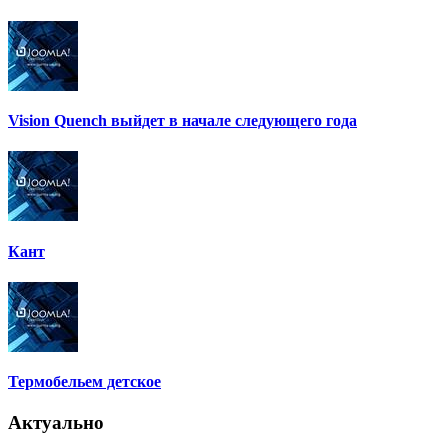
Vision Quench выйдет в начале следующего года
Кант
Термобельем детское
Актуально