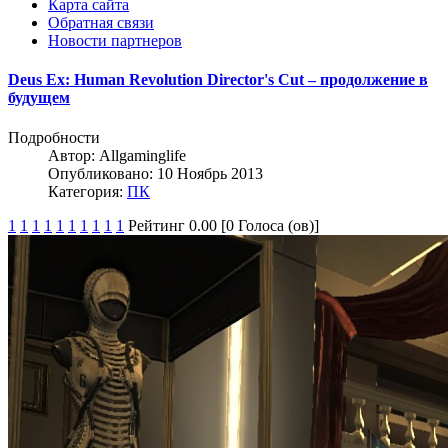
Карта сайта
Обратная связи
Новости партнеров
Deus Ex: Human Revolution Director's Cut – продолжение в
будущем
Подробности
Автор:
Allgaminglife
Опубликовано: 10 Ноябрь 2013
Категория:
ПК
1
1
1
1
1
1
1
1
1
1
Рейтинг 0.00 [0 Голоса (ов)]