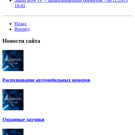
Saints Row IV – зашкаливающий боевичок -
08/11/2013
16:41
Назад
Вперёд
Новости
сайта
Распознавание автомобильных номеров
Охранные датчики