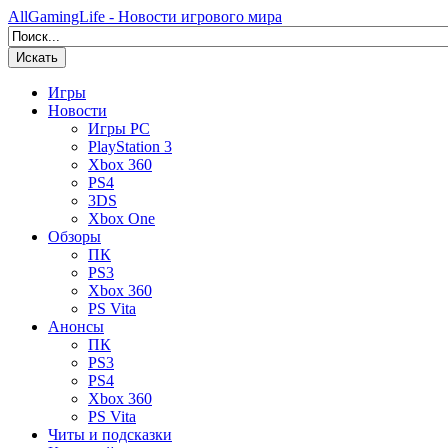
AllGamingLife - Новости игрового мира
Искать
Игры
Новости
Игры PC
PlayStation 3
Xbox 360
PS4
3DS
Xbox One
Обзоры
ПК
PS3
Xbox 360
PS Vita
Анонсы
ПК
PS3
PS4
Xbox 360
PS Vita
Читы и подсказки