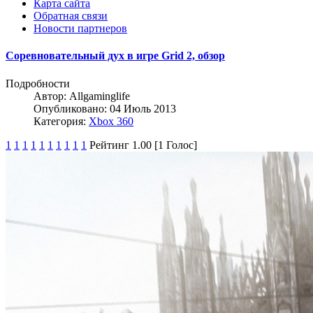
Карта сайта
Обратная связи
Новости партнеров
Соревновательный дух в игре Grid 2, обзор
Подробности
Автор:
Allgaminglife
Опубликовано: 04 Июль 2013
Категория:
Xbox 360
1
1
1
1
1
1
1
1
1
1
Рейтинг 1.00 [1 Голос]