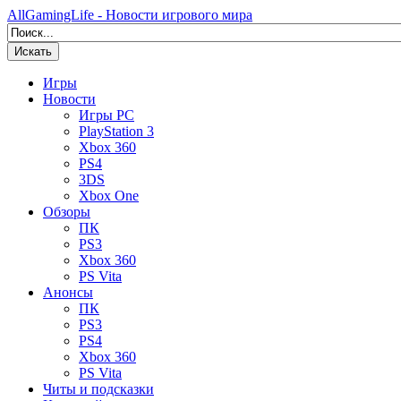
AllGamingLife - Новости игрового мира
Искать
Игры
Новости
Игры PC
PlayStation 3
Xbox 360
PS4
3DS
Xbox One
Обзоры
ПК
PS3
Xbox 360
PS Vita
Анонсы
ПК
PS3
PS4
Xbox 360
PS Vita
Читы и подсказки