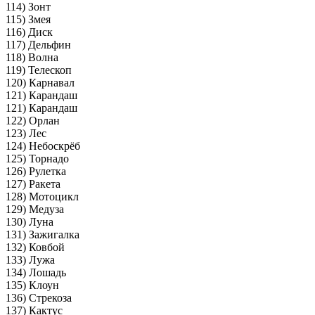
114) Зонт
115) Змея
116) Диск
117) Дельфин
118) Волна
119) Телескоп
120) Карнавал
121) Карандаш
121) Карандаш
122) Орлан
123) Лес
124) Небоскрёб
125) Торнадо
126) Рулетка
127) Ракета
128) Мотоцикл
129) Медуза
130) Луна
131) Зажигалка
132) Ковбой
133) Лужа
134) Лошадь
135) Клоун
136) Стрекоза
137) Кактус