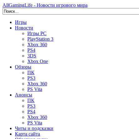
AllGamingLife - Новости игрового мира
Игры
Новости
Игры PC
PlayStation 3
Xbox 360
PS4
3DS
Xbox One
Обзоры
ПК
PS3
Xbox 360
PS Vita
Анонсы
ПК
PS3
PS4
Xbox 360
PS Vita
Читы и подсказки
Карта сайта