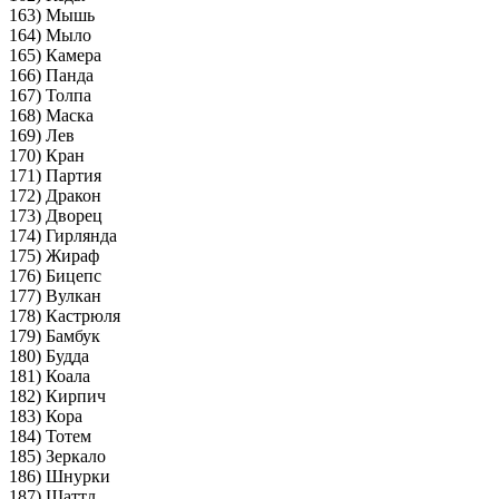
163) Мышь
164) Мыло
165) Камера
166) Панда
167) Толпа
168) Маска
169) Лев
170) Кран
171) Партия
172) Дракон
173) Дворец
174) Гирлянда
175) Жираф
176) Бицепс
177) Вулкан
178) Кастрюля
179) Бамбук
180) Будда
181) Коала
182) Кирпич
183) Кора
184) Тотем
185) Зеркало
186) Шнурки
187) Шаттл