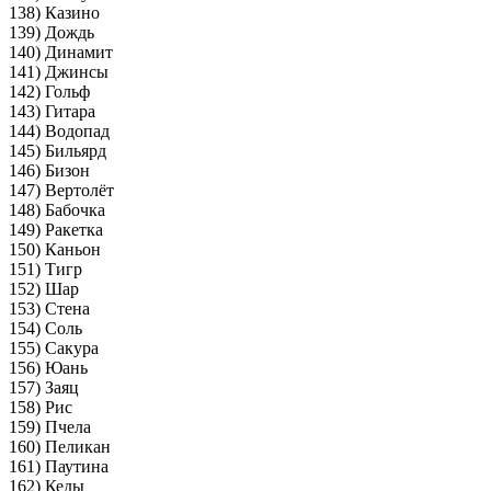
138) Казино
139) Дождь
140) Динамит
141) Джинсы
142) Гольф
143) Гитара
144) Водопад
145) Бильярд
146) Бизон
147) Вертолёт
148) Бабочка
149) Ракетка
150) Каньон
151) Тигр
152) Шар
153) Стена
154) Соль
155) Сакура
156) Юань
157) Заяц
158) Рис
159) Пчела
160) Пеликан
161) Паутина
162) Кеды