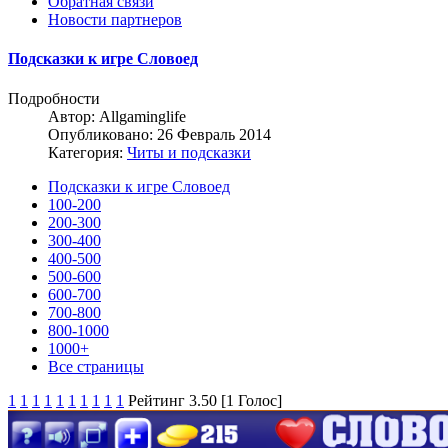
Обратная связи
Новости партнеров
Подсказки к игре Словоед
Подробности
Автор:
Allgaminglife
Опубликовано: 26 Февраль 2014
Категория:
Читы и подсказки
Подсказки к игре Словоед
100-200
200-300
300-400
400-500
500-600
600-700
700-800
800-1000
1000+
Все страницы
1
1
1
1
1
1
1
1
1
1
Рейтинг 3.50 [1 Голос]