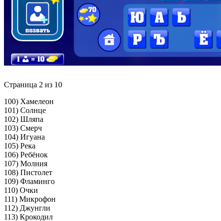
Страница 2 из 10
100) Хамелеон
101) Солнце
102) Шляпа
103) Смерч
104) Игуана
105) Река
106) Ребёнок
107) Молния
108) Пистолет
109) Фламинго
110) Очки
111) Микрофон
112) Джунгли
113) Крокодил