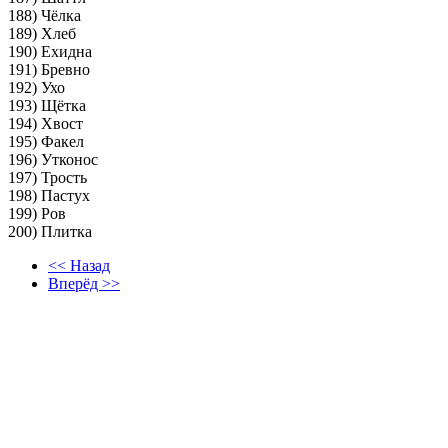
188) Чёлка
189) Хлеб
190) Ехидна
191) Бревно
192) Ухо
193) Щётка
194) Хвост
195) Факел
196) Утконос
197) Трость
198) Пастух
199) Ров
200) Плитка
<< Назад
Вперёд >>