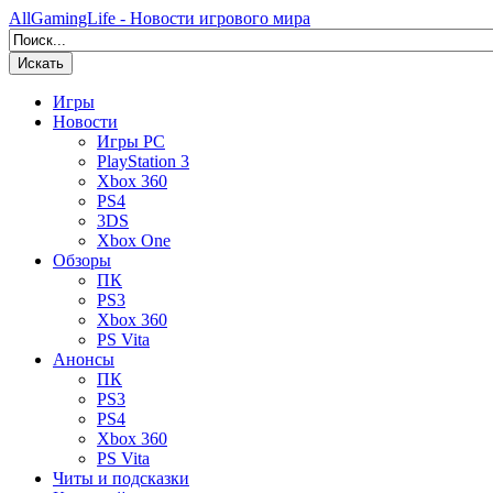
AllGamingLife - Новости игрового мира
Искать
Игры
Новости
Игры PC
PlayStation 3
Xbox 360
PS4
3DS
Xbox One
Обзоры
ПК
PS3
Xbox 360
PS Vita
Анонсы
ПК
PS3
PS4
Xbox 360
PS Vita
Читы и подсказки