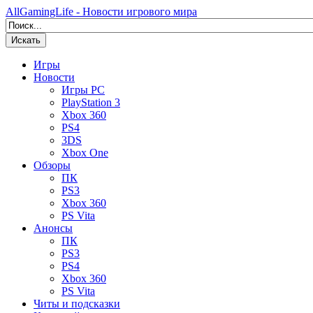
AllGamingLife - Новости игрового мира
Искать
Игры
Новости
Игры PC
PlayStation 3
Xbox 360
PS4
3DS
Xbox One
Обзоры
ПК
PS3
Xbox 360
PS Vita
Анонсы
ПК
PS3
PS4
Xbox 360
PS Vita
Читы и подсказки