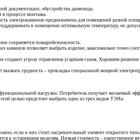
ной документации, обустройства дымохода.
 в процессе монтажа.
сть электрокаминов предназначена для помещений разной площ
поддерживать в помещении оптимальную температуру, не допуск
ии сохраняется пожаробезопасность.
 каминов позволяет выбрать изделие, максимально точно соо
 не создают угрозу отравления угарным газом. Хорошим решение
т вызвать трудность – прокладка специальной мощной электропр
е функциональной нагрузки. Потребитель получает желаемый эфф
этой целью предстоит выбрать один из трех видов ТЭНа:
жно, если в них стоит нагревательный элемент открытого типа.
тся к устаревшим моделям. Низкая стоимость – единственное ве