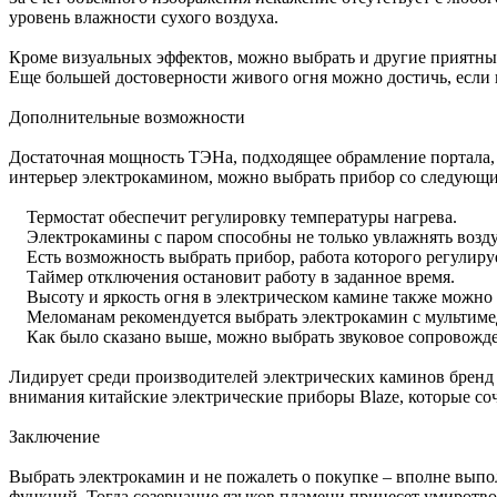
уровень влажности сухого воздуха.
Кроме визуальных эффектов, можно выбрать и другие приятны
Еще большей достоверности живого огня можно достичь, если 
Дополнительные возможности
Достаточная мощность ТЭНа, подходящее обрамление портала,
интерьер электрокамином, можно выбрать прибор со следую
Термостат обеспечит регулировку температуры нагрева.
Электрокамины с паром способны не только увлажнять воздух,
Есть возможность выбрать прибор, работа которого регулиру
Таймер отключения остановит работу в заданное время.
Высоту и яркость огня в электрическом камине также можно 
Меломанам рекомендуется выбрать электрокамин с мультиме
Как было сказано выше, можно выбрать звуковое сопровожде
Лидирует среди производителей электрических каминов бренд 
внимания китайские электрические приборы Blaze, которые со
Заключение
Выбрать электрокамин и не пожалеть о покупке – вполне выпол
функций. Тогда созерцание языков пламени принесет умиротво