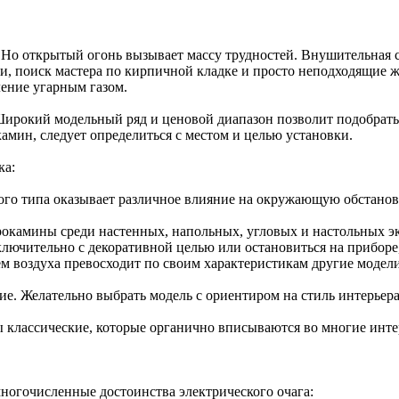
о открытый огонь вызывает массу трудностей. Внушительная ст
ии, поиск мастера по кирпичной кладке и просто неподходящие
ление угарным газом.
Широкий модельный ряд и ценовой диапазон позволит подобрат
амин, следует определиться с местом и целью установки.
ка:
о типа оказывает различное влияние на окружающую обстановк
окамины среди настенных, напольных, угловых и настольных э
чительно с декоративной целью или остановиться на приборе,
воздуха превосходит по своим характеристикам другие модели
 Желательно выбрать модель с ориентиром на стиль интерьера,
 классические, которые органично вписываются во многие инт
ногочисленные достоинства электрического очага: