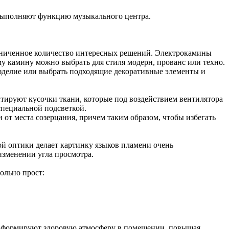
 выполняют функцию музыкального центра.
аниченное количество интересных решений. Электрокамины
 камину можно выбрать для стиля модерн, прованс или техно.
изделие или выбрать подходящие декоративные элементы и
тируют кусочки ткани, которые под воздействием вентилятора
специальной подсветкой.
от места созерцания, причем таким образом, чтобы избегать
й оптики делает картинку языков пламени очень
изменении угла просмотра.
ольно прост:
ия формируют здоровую атмосферу в помещении, повышая