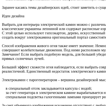
Заранее касаясь темы дизайнерских идей, стоит заметить о с
Идеи дизайна
Выбрать для интерьера электрический камин можно с различн
классические украшены лепниной или содержат расписные изр
С этой целью используют гипсокартон, дерево, искусственный
создать вокруг электрокамина оригинальный портал самостоят
Способ изображения живого огня также имеет значение. Немно
совершают колебательные движения. Под ними расположен мул
Замечание! Если выбрать подобную модель, для большей убедит
прямых солнечных лучей.
Больший эффект схожести огня наблюдается, если выбрать со
реалистичной. Единственный недостаток электрического ками
Электрокамин с парогенератором – вершина дизайнерской мысл
в специальный отсек закладывается капсула с водой;
за счет генератора в электрическом камине вырабатывается 
специальная подсветка галогенными лампами проецирует ре
За счет объемного изображения искажение отсутствует с люб