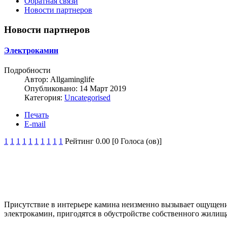
Обратная связи
Новости партнеров
Новости партнеров
Электрокамин
Подробности
Автор:
Allgaminglife
Опубликовано: 14 Март 2019
Категория:
Uncategorised
Печать
E-mail
1
1
1
1
1
1
1
1
1
1
Рейтинг 0.00 [0 Голоса (ов)]
Присутствие в интерьере камина неизменно вызывает ощущение 
электрокамин, пригодятся в обустройстве собственного жилища