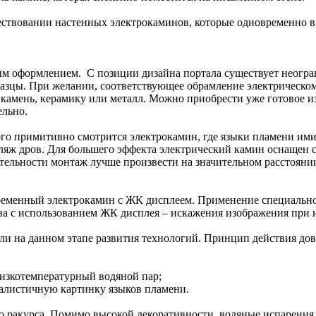
уществовании настенных электрокаминов, которые одновременно
ым оформлением. С позиции дизайна портала существует неогр
азцы. При желании, соответствующее обрамление электрическому
 камень, керамику или металл. Можно приобрести уже готовое 
ельно.
го примитивно смотрится электрокамин, где языки пламени ими
яж дров. Для большего эффекта электрический камин оснащен 
ельности монтаж лучше произвести на значительном расстоянии 
временный электрокамин с ЖК дисплеем. Применение специально
на с использованием ЖК дисплея – искажения изображения при 
и на данном этапе развития технологий. Принцип действия дов
низкотемпературный водяной пар;
алистичную картинку языков пламени.
ого ракурса. Помимо высокой декоративности, водяные испарен