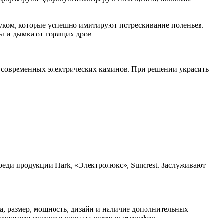
вуком, которые успешно имитируют потрескивание поленьев.
ы и дымка от горящих дров.
и современных электрических каминов. При решении украсить
еди продукции Hark, «Электролюкс», Suncrest. Заслуживают
а, размер, мощность, дизайн и наличие дополнительных
запахами создаст в комнате уютную атмосферу.