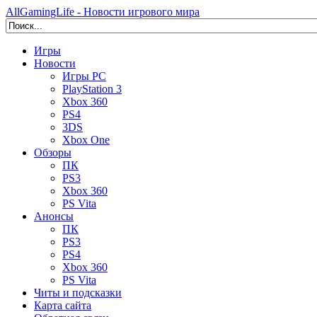
AllGamingLife - Новости игрового мира
Игры
Новости
Игры PC
PlayStation 3
Xbox 360
PS4
3DS
Xbox One
Обзоры
ПК
PS3
Xbox 360
PS Vita
Анонсы
ПК
PS3
PS4
Xbox 360
PS Vita
Читы и подсказки
Карта сайта