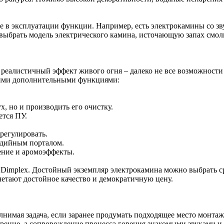
е в эксплуатации функции. Например, есть электрокамины со з
выбрать модель электрического камина, источающую запах смол
 реалистичный эффект живого огня – далеко не все возможност
щими дополнительными функциями:
 но и производить его очистку.
ется ПУ.
регулировать.
дийным порталом.
ние и аромоэффекты.
Dimplex. Достойный экземпляр электрокамина можно выбрать ср
четают достойное качество и демократичную цену.
нимая задача, если заранее продумать подходящее место монтаж
рение, а сопровождение процесса горения знакомыми звуками и 