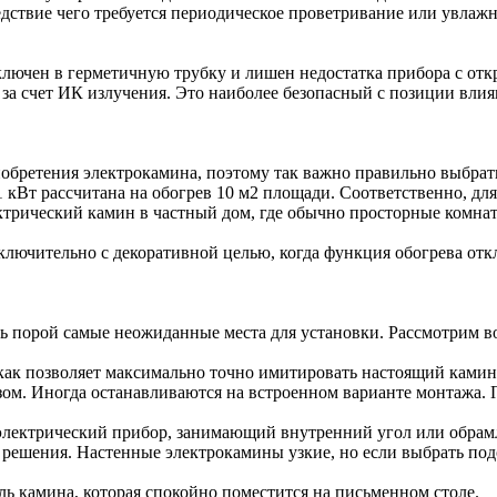
дствие чего требуется периодическое проветривание или увлажн
аключен в герметичную трубку и лишен недостатка прибора с о
 за счет ИК излучения. Это наиболее безопасный с позиции вли
обретения электрокамина, поэтому так важно правильно выбрат
1 кВт рассчитана на обогрев 10 м2 площади. Соответственно, дл
ктрический камин в частный дом, где обычно просторные комнат
ключительно с декоративной целью, когда функция обогрева откл
ь порой самые неожиданные места для установки. Рассмотрим 
к позволяет максимально точно имитировать настоящий камин н
зом. Иногда останавливаются на встроенном варианте монтажа.
 электрический прибор, занимающий внутренний угол или обр
ешения. Настенные электрокамины узкие, но если выбрать под
камина, которая спокойно поместится на письменном столе.