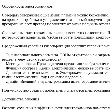
Особенности электрокаминов
Созерцать завораживающие языки пламени можно бесконечно. Н
на дровах. Разработка и утверждение технической документац
преодоление всех преград не защитит от риска получить отрав
Современные электрокамины лишены всех этих недостатков. 
потребностям владельцев. Чтобы выбрать подходящий электрок
Предложенная условная классификация облегчит условия поис
Тип нагревательного элемента. ТЭНы открытого или закрытог
решает в меру своих возможностей.
Место установки. Производители предлагают выбрать электр
Функция обогрева. Камин электрический можно выбрать исклю
Дополнительные возможности. Электрокамин с увлажнителем 
камин электрический, будет описано подробно.
Дизайн. Внешний вид электрокамина имеет огромное значение.
Популярностью среди потребителей пользуются электрокамины
Достоинства решения
Развеять сомнения в эффективности электрокаминов помогут м