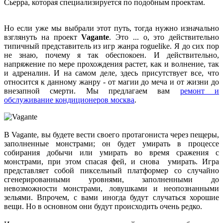
Сьерра, которая специализируется по подобным проектам.
Но если уже мы выбрали этот путь, тогда нужно изначально
взглянуть на проект
Vagante
. Это ... о, это действительно
типичный представитель из игр жанра roguelike. Я до сих пор
не знаю, почему я так обеспокоен. И действительно,
напряжение по мере прохождения растет, как и волнение, так
и адреналин. И на самом деле, здесь присутствует все, что
относится к данному жанру - от магии до меча и от жизни до
внезапной смерти. Мы предлагаем вам
ремонт и
обслуживание кондиционеров москва
.
В Vagante, вы будете вести своего протагониста через пещеры,
заполненные монстрами; он будет умирать в процессе
собирания добычи или умирать во время сражения с
монстрами, при этом спасая фей, и снова умирать. Игра
представляет собой пиксельный платформер со случайно
сгенерированными уровнями, заполненными до
невозможности монстрами, ловушками и неопознанными
зельями. Впрочем, с вами иногда будут случаться хорошие
вещи. Но в основном они будут происходить очень редко.