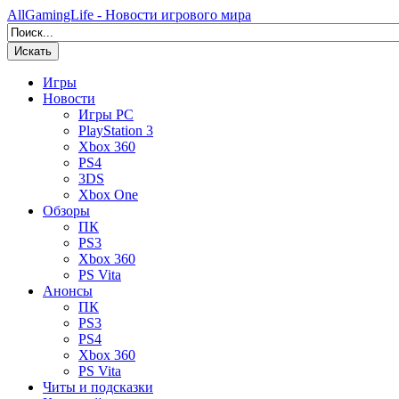
AllGamingLife - Новости игрового мира
Искать
Игры
Новости
Игры PC
PlayStation 3
Xbox 360
PS4
3DS
Xbox One
Обзоры
ПК
PS3
Xbox 360
PS Vita
Анонсы
ПК
PS3
PS4
Xbox 360
PS Vita
Читы и подсказки