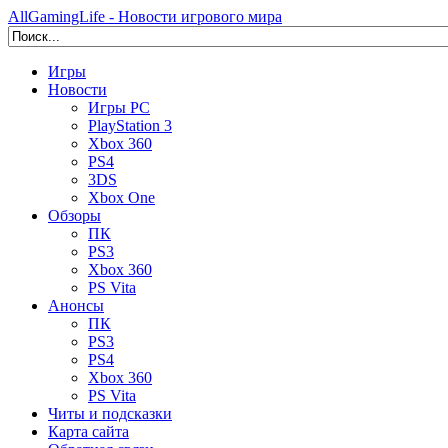
AllGamingLife - Новости игрового мира
Игры
Новости
Игры PC
PlayStation 3
Xbox 360
PS4
3DS
Xbox One
Обзоры
ПК
PS3
Xbox 360
PS Vita
Анонсы
ПК
PS3
PS4
Xbox 360
PS Vita
Читы и подсказки
Карта сайта