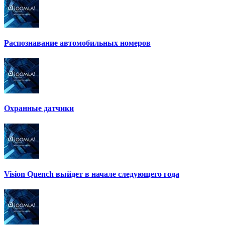
Распознавание автомобильных номеров
Охранные датчики
Vision Quench выйдет в начале следующего года