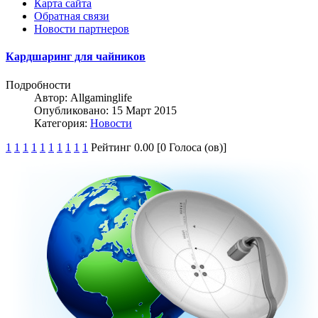
Карта сайта
Обратная связи
Новости партнеров
Кардшаринг для чайников
Подробности
Автор:
Allgaminglife
Опубликовано: 15 Март 2015
Категория:
Новости
1
1
1
1
1
1
1
1
1
1
Рейтинг 0.00 [0 Голоса (ов)]