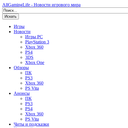
AllGamingLife - Новости игрового мира
Искать
Игры
Новости
Игры PC
PlayStation 3
Xbox 360
PS4
3DS
Xbox One
Обзоры
ПК
PS3
Xbox 360
PS Vita
Анонсы
ПК
PS3
PS4
Xbox 360
PS Vita
Читы и подсказки