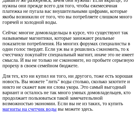
Давайте же разберемся, зачем они нужны? Если вкратце, то
нужны они прежде всего для того, чтобы ежемесячная
платежка не пугала вас внушительными цифрами, которые
якобы возникили от того, что вы потребляете слишком много
горячей и холодной воды.
Сейчас многие домовладельцы в курсе, что существуют так
называемые магнитики, которые занижают реальные
показатели потребления. На многих форумах специалисты в
один голос твердят. Если уж вы и решились сэкномить, то к
счестчику покупайте специальный магнит, иначе это не имеет
смысла. И вы не только не сэкономите, но пробьете серьезную
прореху в своем семейном бюджете.
Для тех, кто ни купил ни того, ни другого, тоже есть хорошая
новость. Вы можете "лить" воды столько, сколько захотите и
никто не скажет вам ни слова укора. Это самый выгодный
вариант и осталось не так много умных домовладельцев, кто
продолжает пользоваться такой замечательлной
возможностью экономии. Если вы не из таких, то купить
магниты на счетчик воды
вы можете здесь.