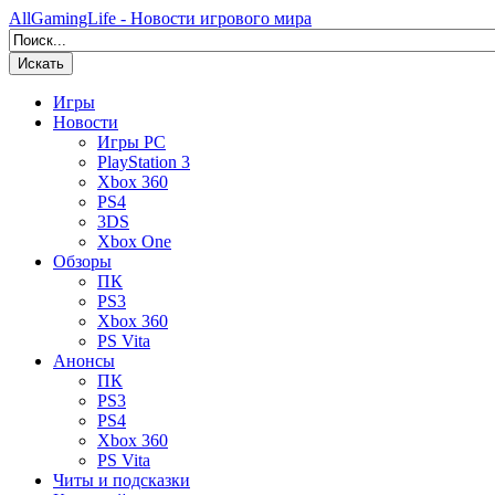
AllGamingLife - Новости игрового мира
Искать
Игры
Новости
Игры PC
PlayStation 3
Xbox 360
PS4
3DS
Xbox One
Обзоры
ПК
PS3
Xbox 360
PS Vita
Анонсы
ПК
PS3
PS4
Xbox 360
PS Vita
Читы и подсказки