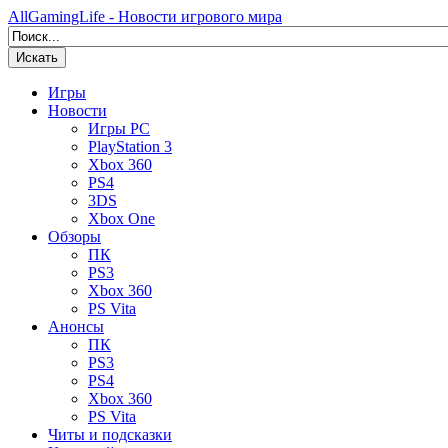
AllGamingLife - Новости игрового мира
Искать
Игры
Новости
Игры PC
PlayStation 3
Xbox 360
PS4
3DS
Xbox One
Обзоры
ПК
PS3
Xbox 360
PS Vita
Анонсы
ПК
PS3
PS4
Xbox 360
PS Vita
Читы и подсказки