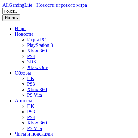
AllGamingLife - Новости игрового мира
Искать
Игры
Новости
Игры PC
PlayStation 3
Xbox 360
PS4
3DS
Xbox One
Обзоры
ПК
PS3
Xbox 360
PS Vita
Анонсы
ПК
PS3
PS4
Xbox 360
PS Vita
Читы и подсказки