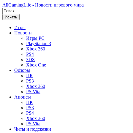
AllGamingLife - Новости игрового мира
Искать
Игры
Новости
Игры PC
PlayStation 3
Xbox 360
PS4
3DS
Xbox One
Обзоры
ПК
PS3
Xbox 360
PS Vita
Анонсы
ПК
PS3
PS4
Xbox 360
PS Vita
Читы и подсказки