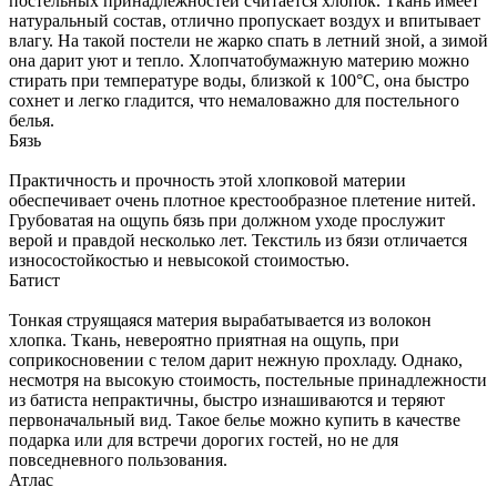
постельных принадлежностей считается хлопок. Ткань имеет
натуральный состав, отлично пропускает воздух и впитывает
влагу. На такой постели не жарко спать в летний зной, а зимой
она дарит уют и тепло. Хлопчатобумажную материю можно
стирать при температуре воды, близкой к 100°С, она быстро
сохнет и легко гладится, что немаловажно для постельного
белья.
Бязь
Практичность и прочность этой хлопковой материи
обеспечивает очень плотное крестообразное плетение нитей.
Грубоватая на ощупь бязь при должном уходе прослужит
верой и правдой несколько лет. Текстиль из бязи отличается
износостойкостью и невысокой стоимостью.
Батист
Тонкая струящаяся материя вырабатывается из волокон
хлопка. Ткань, невероятно приятная на ощупь, при
соприкосновении с телом дарит нежную прохладу. Однако,
несмотря на высокую стоимость, постельные принадлежности
из батиста непрактичны, быстро изнашиваются и теряют
первоначальный вид. Такое белье можно купить в качестве
подарка или для встречи дорогих гостей, но не для
повседневного пользования.
Атлас