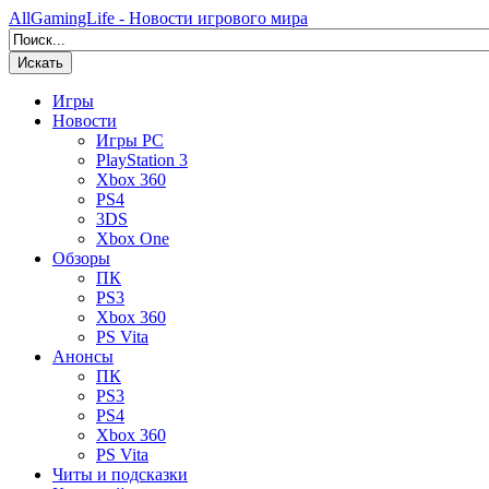
AllGamingLife - Новости игрового мира
Искать
Игры
Новости
Игры PC
PlayStation 3
Xbox 360
PS4
3DS
Xbox One
Обзоры
ПК
PS3
Xbox 360
PS Vita
Анонсы
ПК
PS3
PS4
Xbox 360
PS Vita
Читы и подсказки