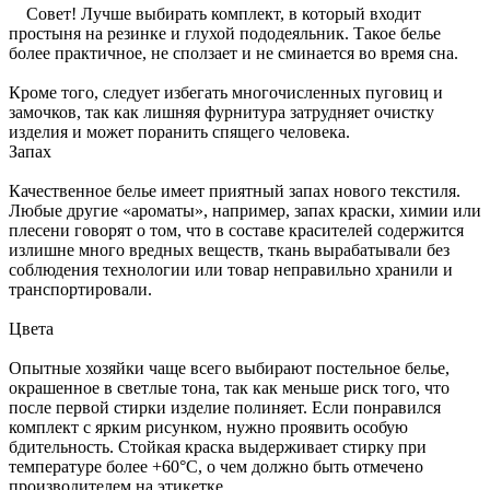
Совет! Лучше выбирать комплект, в который входит
простыня на резинке и глухой пододеяльник. Такое белье
более практичное, не сползает и не сминается во время сна.
Кроме того, следует избегать многочисленных пуговиц и
замочков, так как лишняя фурнитура затрудняет очистку
изделия и может поранить спящего человека.
Запах
Качественное белье имеет приятный запах нового текстиля.
Любые другие «ароматы», например, запах краски, химии или
плесени говорят о том, что в составе красителей содержится
излишне много вредных веществ, ткань вырабатывали без
соблюдения технологии или товар неправильно хранили и
транспортировали.
Цвета
Опытные хозяйки чаще всего выбирают постельное белье,
окрашенное в светлые тона, так как меньше риск того, что
после первой стирки изделие полиняет. Если понравился
комплект с ярким рисунком, нужно проявить особую
бдительность. Стойкая краска выдерживает стирку при
температуре более +60°С, о чем должно быть отмечено
производителем на этикетке.