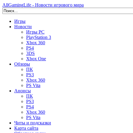
AllGamingLife - Новости игрового мира
Игры
Новости
Игры PC
PlayStation 3
Xbox 360
PS4
3DS
Xbox One
Обзоры
ПК
PS3
Xbox 360
PS Vita
Анонсы
ПК
PS3
PS4
Xbox 360
PS Vita
Читы и подсказки
Карта сайта