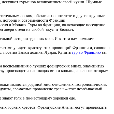
ц, искушает гурманов великолепием своей кухни. Шумные
тательным лоском, обязательно посетите и другие крупные
е, истории и современности Франции.
рселя и Монако. Туры во Францию, включающие посещение
вои двери отели на любой вкус и бюджет.
ельной истории здешних мест. И в этом вам поможет
глазами увидеть красоту этих провинций Франции и, словно на
но, посетив Замки долины Луары. Купить
тур во Францию
вы
ока воспоминания о лучших французских винах, знаменитых
ву производства настоящих вин и коньяка, аналогов которым
родки являются родиной многочисленных гастрономических
дукты, ароматные прованские травы – этот незабываемый
 знают толк в по-настоящему хорошей еде.
сных горных хребтов. Французские Альпы могут предложить