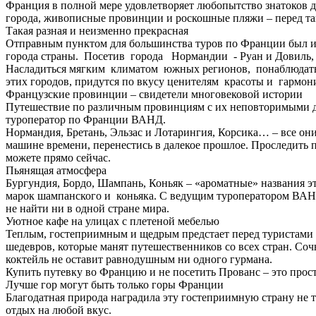
Франция в полной мере удовлетворяет любопытство знатоков 
города, живописные провинции и роскошные пляжи – перед так
Такая разная и неизменно прекрасная
Отправным пунктом для большинства туров по Франции был и о
города страны. Посетив города Нормандии - Руан и Довиль, 
Насладиться мягким климатом южных регионов, понаблюдать
этих городов, придутся по вкусу ценителям красоты и гармо
Французские провинции – свидетели многовековой истории
Путешествие по различным провинциям с их неповторимыми до
туроператор по Франции ВАНД.
Нормандия, Бретань, Эльзас и Лотарингия, Корсика… – все он
машине времени, перенестись в далекое прошлое. Проследить
можете прямо сейчас.
Пьянящая атмосфера
Бургундия, Бордо, Шампань, Коньяк – «ароматные» названия 
марок шампанского и коньяка. С ведущим туроператором ВАНД
не найти ни в одной стране мира.
Уютное кафе на улицах с плетеной мебелью
Теплым, гостеприимным и щедрым предстает перед туристам
шедевров, которые манят путешественников со всех стран. С
коктейль не оставит равнодушным ни одного гурмана.
Купить путевку во Францию и не посетить Прованс – это прос
Лучше гор могут быть только горы Франции
Благодатная природа наградила эту гостеприимную страну не
отдых на любой вкус.