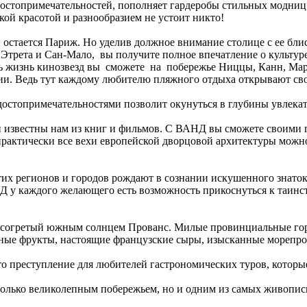
достопримечательностей, пополняет гардеробы стильных модни
ой красотой и разнообразием не устоит никто!
стается Париж. Но уделив должное внимание столице с ее блис
Этрета и Сан-Мало, вы получите полное впечатление о культур
 жизнь кинозвезд вы сможете на побережье Ниццы, Канн, Ма
нии. Ведь тут каждому любителю пляжного отдыха открывают с
стопримечательностями позволит окунуться в глубины увлекат
и известны нам из книг и фильмов. С ВАНД вы сможете своими 
 практически все вехи европейской дворцовой архитектуры мож
этих регионов и городов рождают в сознании искушенного знат
 у каждого желающего есть возможность прикоснуться к таинст
и согретый южным солнцем Прованс. Милые провинциальные го
очные фрукты, настоящие французские сыры, изысканные морепро
то преступление для любителей гастрономических туров, которые
 только великолепным побережьем, но и одним из самых живопи