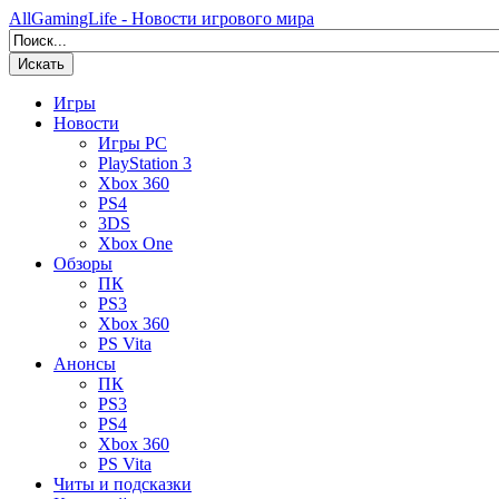
AllGamingLife - Новости игрового мира
Искать
Игры
Новости
Игры PC
PlayStation 3
Xbox 360
PS4
3DS
Xbox One
Обзоры
ПК
PS3
Xbox 360
PS Vita
Анонсы
ПК
PS3
PS4
Xbox 360
PS Vita
Читы и подсказки