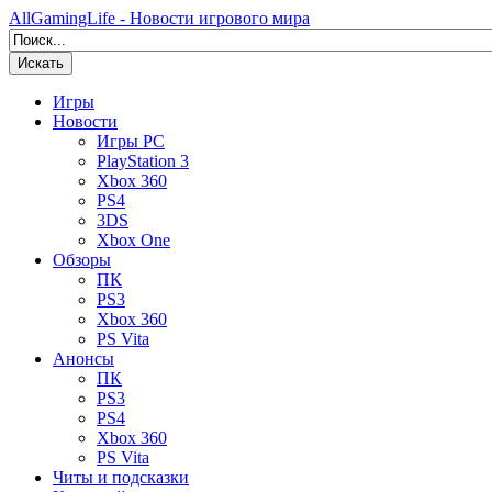
AllGamingLife - Новости игрового мира
Искать
Игры
Новости
Игры PC
PlayStation 3
Xbox 360
PS4
3DS
Xbox One
Обзоры
ПК
PS3
Xbox 360
PS Vita
Анонсы
ПК
PS3
PS4
Xbox 360
PS Vita
Читы и подсказки