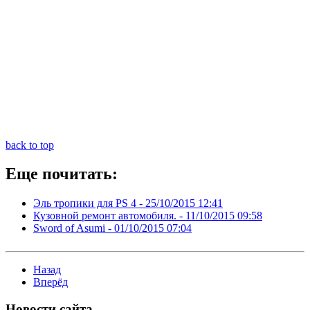
back to top
Еще почитать:
Эль тропики для PS 4 -
25/10/2015 12:41
Кузовной ремонт автомобиля. -
11/10/2015 09:58
Sword of Asumi -
01/10/2015 07:04
Назад
Вперёд
Новости
сайта