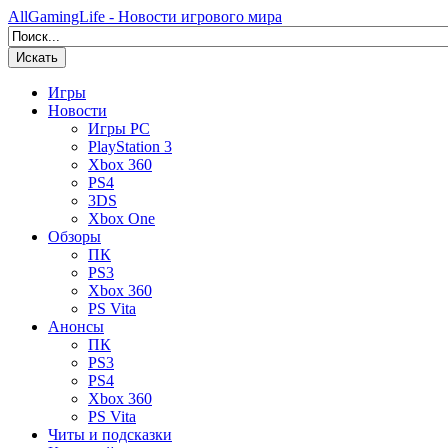
AllGamingLife - Новости игрового мира
Искать
Игры
Новости
Игры PC
PlayStation 3
Xbox 360
PS4
3DS
Xbox One
Обзоры
ПК
PS3
Xbox 360
PS Vita
Анонсы
ПК
PS3
PS4
Xbox 360
PS Vita
Читы и подсказки