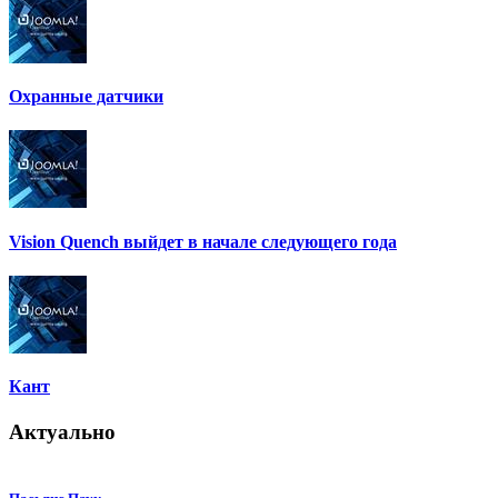
Охранные датчики
Vision Quench выйдет в начале следующего года
Кант
Актуально