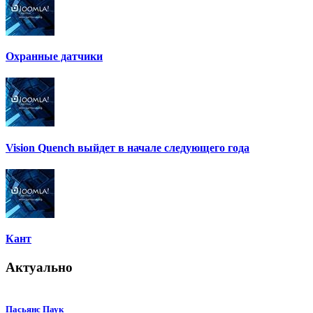
Охранные датчики
Vision Quench выйдет в начале следующего года
Кант
Актуально
Пасьянс Паук