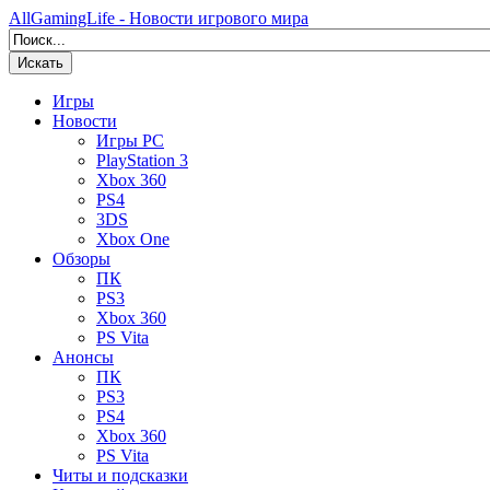
AllGamingLife - Новости игрового мира
Искать
Игры
Новости
Игры PC
PlayStation 3
Xbox 360
PS4
3DS
Xbox One
Обзоры
ПК
PS3
Xbox 360
PS Vita
Анонсы
ПК
PS3
PS4
Xbox 360
PS Vita
Читы и подсказки