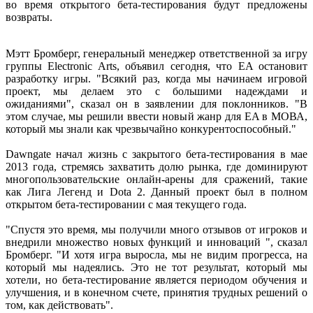
во время открытого бета-тестирования будут предложены
возвраты.
Мэтт Бромберг, генеральный менеджер ответственной за игру
группы Electronic Arts, объявил сегодня, что EA остановит
разработку игры. "Всякий раз, когда мы начинаем игровой
проект, мы делаем это с большими надеждами и
ожиданиями", сказал он в заявлении для поклонников. "В
этом случае, мы решили ввести новый жанр для EA в МОВА,
который мы знали как чрезвычайно конкурентоспособный."
Dawngate начал жизнь с закрытого бета-тестирования в мае
2013 года, стремясь захватить долю рынка, где доминируют
многопользовательские онлайн-арены для сражений, такие
как Лига Легенд и Dota 2. Данный проект был в полном
открытом бета-тестировании с мая текущего года.
"Спустя это время, мы получили много отзывов от игроков и
внедрили множество новых функций и инноваций ", сказал
Бромберг. "И хотя игра выросла, мы не видим прогресса, на
который мы надеялись. Это не тот результат, который мы
хотели, но бета-тестирование является периодом обучения и
улучшения, и в конечном счете, принятия трудных решений о
том, как действовать".