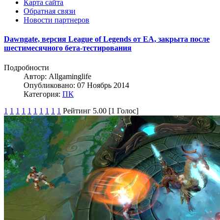
Карта сайта
Обратная связи
Новости партнеров
Dawngate, версия League of Legends от EA, закрыта после
шестимесячного бета-тестирования
Подробности
Автор:
Allgaminglife
Опубликовано: 07 Ноябрь 2014
Категория:
ПК
1
1
1
1
1
1
1
1
1
1
Рейтинг 5.00 [1 Голос]