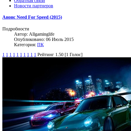
Обратная связи
Новости партнеров
Анонс Need For Speed (2015)
Подробности
Автор:
Allgaminglife
Опубликовано: 06 Июль 2015
Категория:
ПК
1
1
1
1
1
1
1
1
1
1
Рейтинг 1.50 [1 Голос]