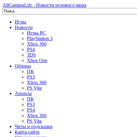
AllGamingLife - Новости игрового мира
Игры
Новости
Игры PC
PlayStation 3
Xbox 360
PS4
3DS
Xbox One
Обзоры
ПК
PS3
Xbox 360
PS Vita
Анонсы
ПК
PS3
PS4
Xbox 360
PS Vita
Читы и подсказки
Карта сайта