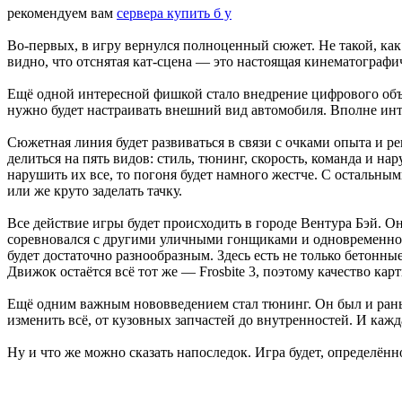
рекомендуем вам
сервера купить б у
Во-первых, в игру вернулся полноценный сюжет. Не такой, как 
видно, что отснятая кат-сцена — это настоящая кинематографи
Ещё одной интересной фишкой стало внедрение цифрового объект
нужно будет настраивать внешний вид автомобиля. Вполне инте
Сюжетная линия будет развиваться в связи с очками опыта и р
делиться на пять видов: стиль, тюнинг, скорость, команда и н
нарушить их все, то погоня будет намного жестче. С остальны
или же круто заделать тачку.
Все действие игры будет происходить в городе Вентура Бэй. Он
соревновался с другими уличными гонщиками и одновременно у
будет достаточно разнообразным. Здесь есть не только бетонн
Движок остаётся всё тот же — Frosbite 3, поэтому качество кар
Ещё одним важным нововведением стал тюнинг. Он был и раньш
изменить всё, от кузовных запчастей до внутренностей. И кажд
Ну и что же можно сказать напоследок. Игра будет, определённ