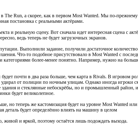
в The Run, а скорее, как в первом Most Wanted. Мы по-прежнему
чная постановка с реальными актёрами.
а и реальную сцену. Вот сначала идет интересная сцена с актёр
ресно, ведь теперь не будет загрузочных экранов.
епутации. Выполнили задание, получили достаточное количество
арушения. Что-то подобное присутствовало в Most Wanted с после
ми категориями более-менее понятно. Например, нужно на больш
 будет почти в два раза больше, чем карта в Rivals. В игровом 
дирал от полиции по ночным улицам. Однако иногда игроки смо
ые здания и стеклянные небоскрёбы, но и промышленный район, и
тинки будет великолепное.
е, но теперь же кастомизация будет на уровне Most Wanted или
ая деталь будет определённо влиять на машину в целом
о, живой и яркой, поэтому остаётся лишь подождать выхода.