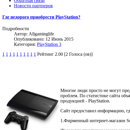
Обратная связи
Новости партнеров
Где недорого приобрести PlayStation?
Подробности
Автор:
Allgaminglife
Опубликовано: 12 Июнь 2015
Категория:
PlayStation 3
1
1
1
1
1
1
1
1
1
1
Рейтинг 2.00 [2 Голоса (ов)]
Многие люди просто не могут пред
проблем. По статистике сайта объ
продукцией - PlayStation.
Сайт предоставил информацию, где
1.Фирменный интернет-магазин S