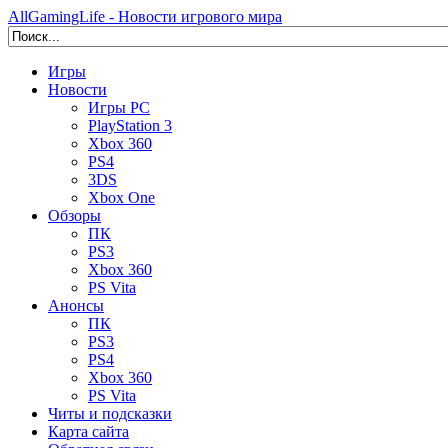
AllGamingLife - Новости игрового мира
Игры
Новости
Игры PC
PlayStation 3
Xbox 360
PS4
3DS
Xbox One
Обзоры
ПК
PS3
Xbox 360
PS Vita
Анонсы
ПК
PS3
PS4
Xbox 360
PS Vita
Читы и подсказки
Карта сайта