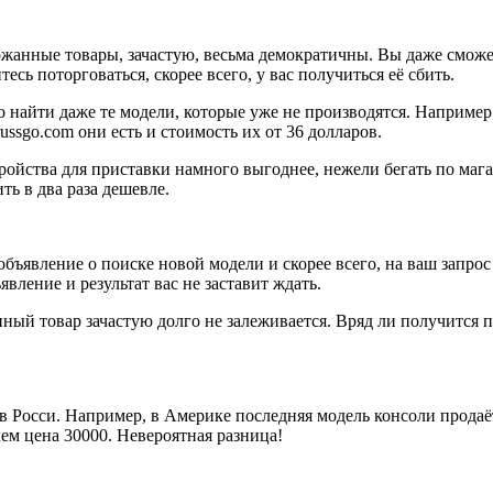
ржанные товары, зачастую, весьма демократичны. Вы даже сможет
есь поторговаться, скорее всего, у вас получиться её сбить.
о найти даже те модели, которые уже не производятся. Например
russgo.com они есть и стоимость их от 36 долларов.
ойства для приставки намного выгоднее, нежели бегать по мага
ть в два раза дешевле.
бъявление о поиске новой модели и скорее всего, на ваш запрос 
явление и результат вас не заставит ждать.
енный товар зачастую долго не залеживается. Вряд ли получится 
 Росси. Например, в Америке последняя модель консоли продаёт
лем цена 30000. Невероятная разница!