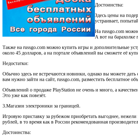
Достоинства:
Здесь цены на поде
устраивает, попытайт
На russgo.com можн
А вот на барахолке 
Также на russgo.com можно купить игры и дополнительные устр
около 45 долларов, а на портале объявлений вы сможете её купи
Недостатки:
Обычно здесь не встречаются новинки, однако вы можете дать о
вам нужно зайти на сайт, russgo.com, разместить бесплатное объ
Объявлений о продаже PlayStation не очень и много, а качеств
Это уже как повезёт.
3.Магазин электроники за границей.
Игровую приставку за рубежом приобретать выгоднее, нежели в
рублей, в то время как в России рекомендованная производите
Достоинства: