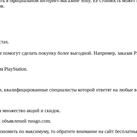
ь в официальном интернет-магазине Sony. Её стоимость может в
ов.
стах.
помогут сделать покупку более выгодной. Например, заказав P
 PlayStation.
и, квалифицированные специалисты которой ответят на любые в
на множество акций и скидок.
 объявлений russgo.com.
кономить по максимуму, то обратите внимание на сайт бесплатны