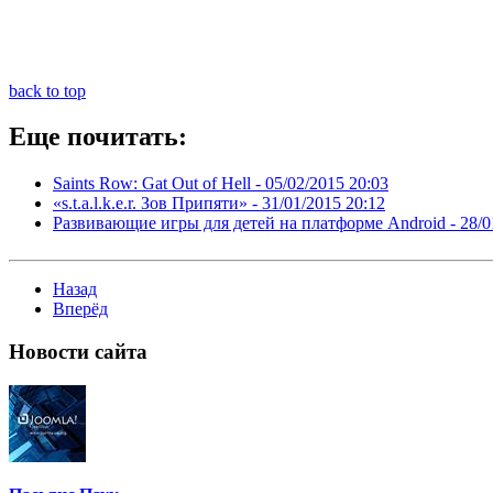
back to top
Еще почитать:
Saints Row: Gat Out of Hell -
05/02/2015 20:03
«s.t.a.l.k.e.r. Зов Припяти» -
31/01/2015 20:12
Развивающие игры для детей на платформе Android -
28/0
Назад
Вперёд
Новости
сайта