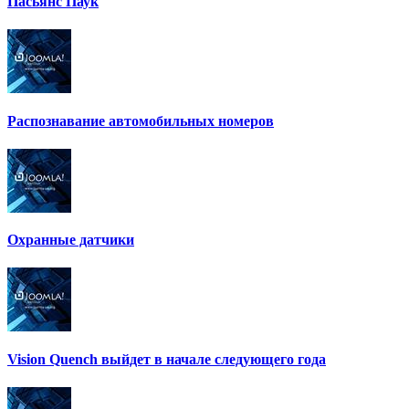
Пасьянс Паук
Распознавание автомобильных номеров
Охранные датчики
Vision Quench выйдет в начале следующего года