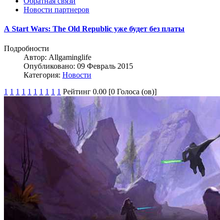
Обратная связи
Новости партнеров
А Start Wars: The Old Republic уже будет без платы
Подробности
Автор:
Allgaminglife
Опубликовано: 09 Февраль 2015
Категория:
Новости
1
1
1
1
1
1
1
1
1
1
Рейтинг 0.00 [0 Голоса (ов)]