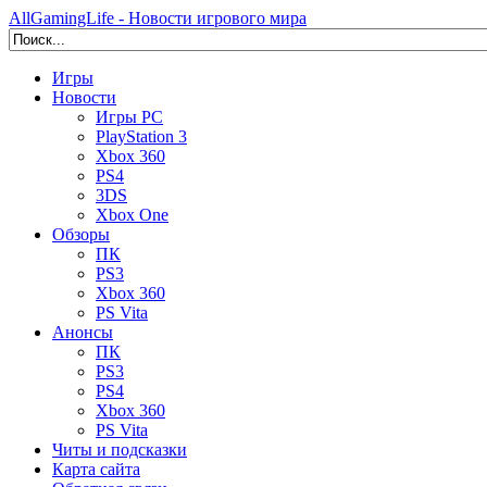
AllGamingLife - Новости игрового мира
Игры
Новости
Игры PC
PlayStation 3
Xbox 360
PS4
3DS
Xbox One
Обзоры
ПК
PS3
Xbox 360
PS Vita
Анонсы
ПК
PS3
PS4
Xbox 360
PS Vita
Читы и подсказки
Карта сайта