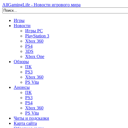
AllGamingLife - Новости игрового мира
Игры
Новости
Игры PC
PlayStation 3
Xbox 360
PS4
3DS
Xbox One
Обзоры
ПК
PS3
Xbox 360
PS Vita
Анонсы
ПК
PS3
PS4
Xbox 360
PS Vita
Читы и подсказки
Карта сайта