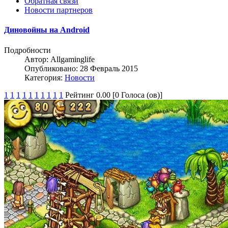
Обратная связи
Новости партнеров
Диновойны на Android
Подробности
Автор:
Allgaminglife
Опубликовано: 28 Февраль 2015
Категория:
Новости
1
1
1
1
1
1
1
1
1
1
Рейтинг 0.00 [0 Голоса (ов)]