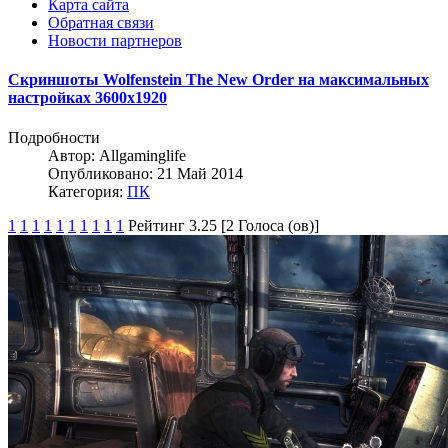
Карта сайта
Обратная связи
Новости партнеров
Скриншоты Wolfenstein The New Order на максимальных
настройках 3600x1920
Подробности
Автор:
Allgaminglife
Опубликовано: 21 Май 2014
Категория:
ПК
1
1
1
1
1
1
1
1
1
1
Рейтинг 3.25 [2 Голоса (ов)]