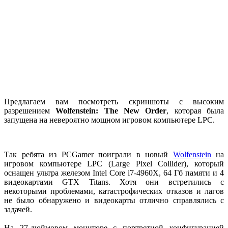
Предлагаем вам посмотреть скриншоты с высоким
разрешением
Wolfenstein: The New Order
, которая была
запущена на невероятно мощном игровом компьютере LPC.
Так ребята из PCGamer поиграли в новый
Wolfenstein
на
игровом компьютере LPC (Large Pixel Collider), который
оснащен ультра железом Intel Core i7-4960X, 64 Гб памяти и 4
видеокартами GTX Titans. Хотя они встретились с
некоторыми проблемами, катастрофических отказов и лагов
не было обнаружено и видеокарты отлично справлялись с
задачей.
На 27-дюймовом мониторе с портретной конфигурацией