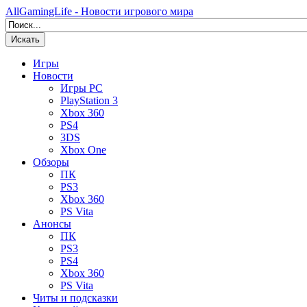
AllGamingLife - Новости игрового мира
Искать
Игры
Новости
Игры PC
PlayStation 3
Xbox 360
PS4
3DS
Xbox One
Обзоры
ПК
PS3
Xbox 360
PS Vita
Анонсы
ПК
PS3
PS4
Xbox 360
PS Vita
Читы и подсказки