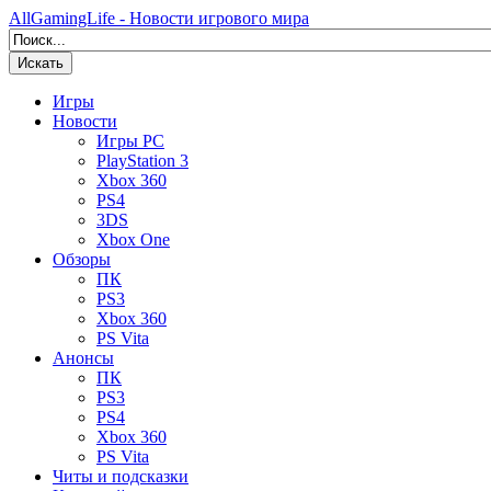
AllGamingLife - Новости игрового мира
Искать
Игры
Новости
Игры PC
PlayStation 3
Xbox 360
PS4
3DS
Xbox One
Обзоры
ПК
PS3
Xbox 360
PS Vita
Анонсы
ПК
PS3
PS4
Xbox 360
PS Vita
Читы и подсказки