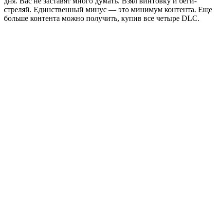
дня. Вас не заставят много думать. Взял винтовку и беги-
стреляй. Единственный минус — это минимум контента. Еще
больше контента можно получить, купив все четыре DLC.