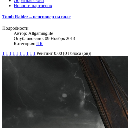
Обратная связи
Новости партнеров
Tomb Raider – пенсионер на воле
Подробности
Автор:
Allgaminglife
Опубликовано: 09 Ноябрь 2013
Категория:
ПК
1
1
1
1
1
1
1
1
1
1
Рейтинг 0.00 [0 Голоса (ов)]