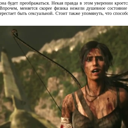
она будет преображаться. Некая правда в этом уверении крое
прочем, меняется скорее физика нежели душевное состояние 
перестает быть сексуальной. Стоит также упомянуть, что спос