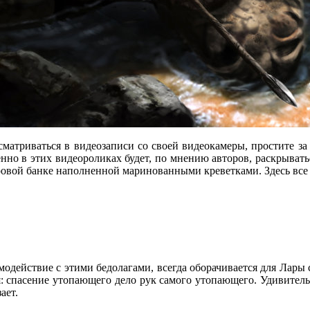
сматриваться в видеозаписи со своей видеокамеры, простите за 
нно в этих видеороликах будет, по мнению авторов, раскрывать
итровой банке наполненной маринованными креветками. Здесь все
заимодействие с этими бедолагами, всегда оборачивается для Ла
ря: спасение утопающего дело рук самого утопающего. Удивительн
ает.