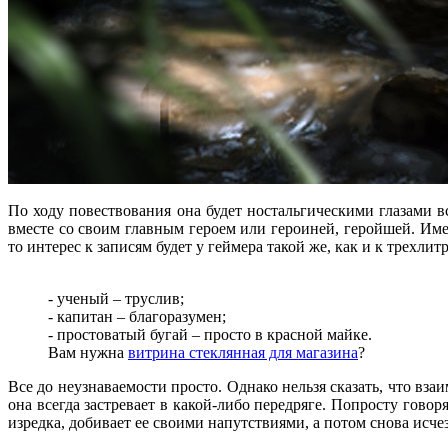
По ходу повествования она будет ностальгическими глазами в
вместе со своим главным героем или героиней, геройшей. Име
то интерес к записям будет у геймера такой же, как и к трехл
- ученый – труслив;
- капитан – благоразумен;
- простоватый бугай – просто в красной майке.
Вам нужна
витрина стеклянная для магазина
?
Все до неузнаваемости просто. Однако нельзя сказать, что в
она всегда застревает в какой-либо передряге. Попросту гово
изредка, добивает ее своими напутствиями, а потом снова исчез