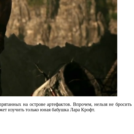
прятанных на острове артефактов. Впрочем, нельзя не бросить
жет изучить только юная бабушка Лара Крофт.