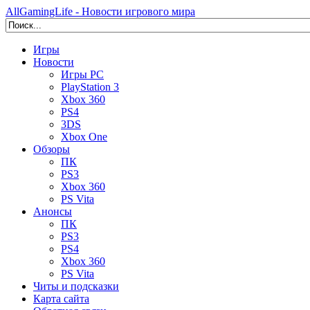
AllGamingLife - Новости игрового мира
Игры
Новости
Игры PC
PlayStation 3
Xbox 360
PS4
3DS
Xbox One
Обзоры
ПК
PS3
Xbox 360
PS Vita
Анонсы
ПК
PS3
PS4
Xbox 360
PS Vita
Читы и подсказки
Карта сайта