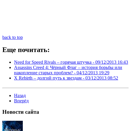
back to top
Еще почитать:
Need for Speed Rivals – горячая штучка -
09/12/2013 16:43
Assassins Creed 4: Чёрный Флаг – история борьбы или
накопление старых проблем? -
04/12/2013 19:29
X Rebirth – долгий путь к звездам -
03/12/2013 08:52
Назад
Вперёд
Новости
сайта