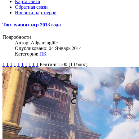
Карта сайта
Обратная связи
Новости партнеров
Топ лучших игр 2013 года
Подробности
Автор:
Allgaminglife
Опубликовано: 04 Январь 2014
Категория:
ПК
1
1
1
1
1
1
1
1
1
1
Рейтинг 1.00 [1 Голос]