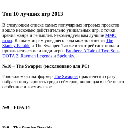
Топ 10 лучших игр 2013
В следующем списке самых популярных игровых проектов
вошло несколько действительно уникальных игр, с точки
зрения жанра и геймплея. Рекомендуем вам лучшие
ММО
игры
. К таким играм ушедшего года можно отнести
The
Stanley Parable
и The Swapper. Также в этот рейтинг попали
приключенческие и инди игры:
Brothers: A Tale of Two Sons
,
DOTA 2
,
Rayman Legends
и
Spelunky
.
№10 – The Swapper (эксклюзивно для PC)
Головоломка-платформер
The Swapper
практически сразу
набрала популярность среди геймеров, воплощая в себе нечто
особенное и космическое.
№9 – FIFA 14
№8 - The Stanley Parable