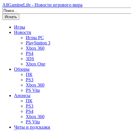
AllGamingLife - Новости игрового мира
Искать
Игры
Новости
Игры PC
PlayStation 3
Xbox 360
PS4
3DS
Xbox One
Обзоры
ПК
PS3
Xbox 360
PS Vita
Анонсы
ПК
PS3
PS4
Xbox 360
PS Vita
Читы и подсказки